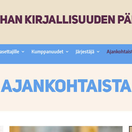
HAN KIRJALLISUUDEN PÄ
asettajille
Kumppanuudet
Järjestäjä
Ajankohtais
Ajankohtaista