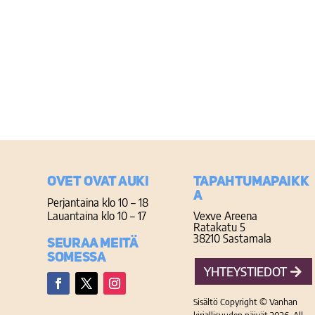
Ovet ovat auki
TAPAHTUMAPAIKK
A
Perjantaina klo 10 – 18
Lauantaina klo 10 – 17
Vexve Areena
Ratakatu 5
38210 Sastamala
Seuraa meitä
somessa
YHTEYSTIEDOT
Facebook
Twitter
Instagram
Sisältö Copyright © Vanhan