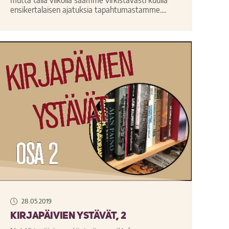
mutta tällä viikolla saamme virkistävästi kuulla
ensikertalaisen ajatuksia tapahtumastamme....
28.05.2019
Kirjapäivien ystävät, 2