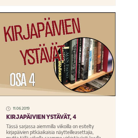
11.06.2019
Kirjapäivien ystävät, 4
Tässä sarjassa aiemmilla viikoilla on esitelty
kirjapäivien pitkäaikaisia näytteilleasettajia,