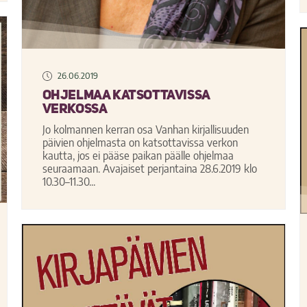
26.06.2019
Ohjelmaa katsottavissa
verkossa
Jo kolmannen kerran osa Vanhan kirjallisuuden
päivien ohjelmasta on katsottavissa verkon
kautta, jos ei pääse paikan päälle ohjelmaa
seuraamaan. Avajaiset perjantaina 28.6.2019 klo
10.30–11.30...