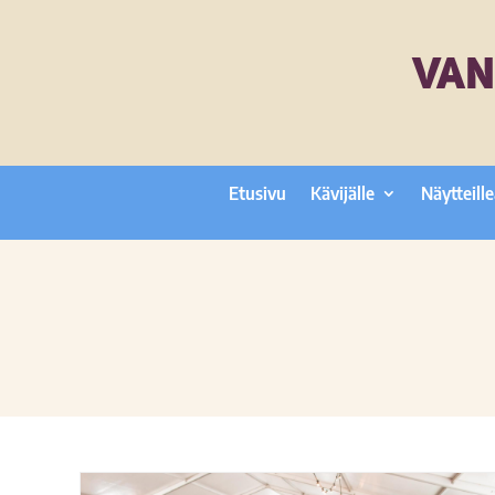
VAN
Etusivu
Kävijälle
Näytteille