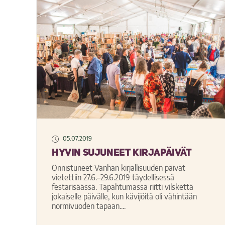
05.07.2019
Hyvin sujuneet Kirjapäivät
Onnistuneet Vanhan kirjallisuuden päivät
vietettiin 27.6.–29.6.2019 täydellisessä
festarisäässä. Tapahtumassa riitti vilskettä
jokaiselle päivälle, kun kävijöitä oli vähintään
normivuoden tapaan....