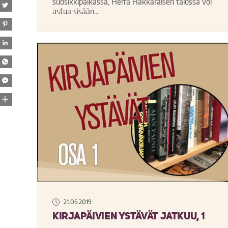
suosikkipaikassa, Herra Hakkaraisen talossa voi
astua sisään...
21.05.2019
Kirjapäivien ystävät jatkuu, 1