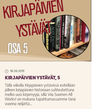
18.06.2019
Kirjapäivien ystävät, 5
Tällä viikolla Kirjapäivien ystävissä esitellään
jälleen kirjapäivien historiaan suhteutettuna
melko uusi kirjamyyjä, sillä Viia Suomen All
Works! on mukana tapahtumassamme tänä
vuonna neljättä...