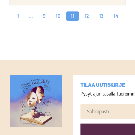
1
…
9
10
11
12
13
14
Tilaa uutiskirje
Pysyt ajan tasalla tuoreimm
Sähköposti