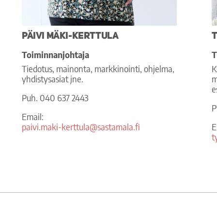
Päivi Mäki-Kerttula
T
Toiminnanjohtaja
T
Tiedotus, mainonta, markkinointi, ohjelma,
K
yhdistysasiat jne.
m
e
Puh. 040 637 2443
P
Email:
paivi.maki-kerttula@sastamala.fi
E
t