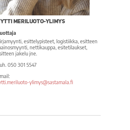
ytti Meriluoto-Ylimys
uottaja
irjamyynti, esittelypisteet, logistiikka, esitteen
ainosmyynti, nettikauppa, esitetilaukset,
sitteen jakelu jne.
uh. 050 301 5547
mail:
ytti.meriluoto-ylimys@sastamala.fi