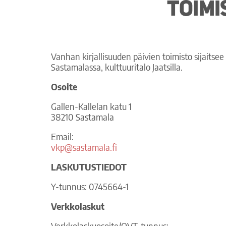
Toimi
Vanhan kirjallisuuden päivien toimisto sijaitsee
Sastamalassa, kulttuuritalo Jaatsilla.
Osoite
Gallen-Kallelan katu 1
38210 Sastamala
Email:
vkp@sastamala.fi
LASKUTUSTIEDOT
Y-tunnus: 0745664-1
Verkkolaskut
Verkkolaskuosoite/OVT-tunnus: