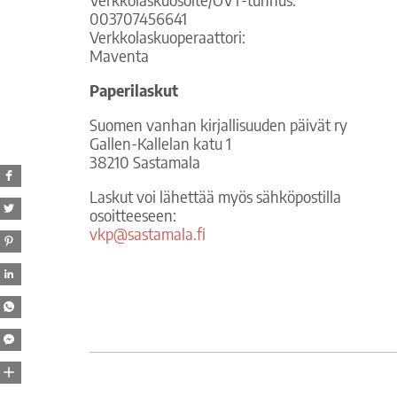
003707456641
Verkkolaskuoperaattori:
Maventa
Paperilaskut
Suomen vanhan kirjallisuuden päivät ry
Gallen-Kallelan katu 1
38210 Sastamala
Laskut voi lähettää myös sähköpostilla
osoitteeseen:
vkp@sastamala.fi