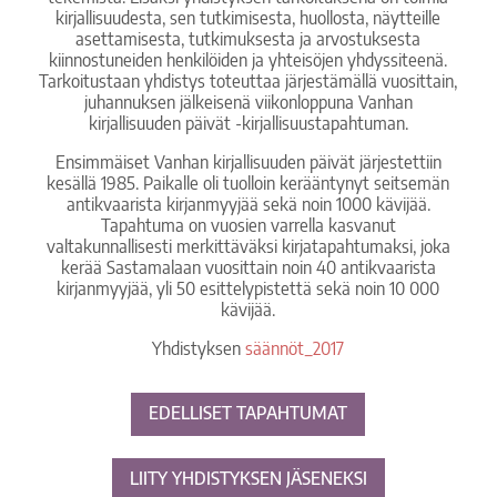
kirjallisuudesta, sen tutkimisesta, huollosta, näytteille
asettamisesta, tutkimuksesta ja arvostuksesta
kiinnostuneiden henkilöiden ja yhteisöjen yhdyssiteenä.
Tarkoitustaan yhdistys toteuttaa järjestämällä vuosittain,
juhannuksen jälkeisenä viikonloppuna Vanhan
kirjallisuuden päivät -kirjallisuustapahtuman.
Ensimmäiset Vanhan kirjallisuuden päivät järjestettiin
kesällä 1985. Paikalle oli tuolloin kerääntynyt seitsemän
antikvaarista kirjanmyyjää sekä noin 1000 kävijää.
Tapahtuma on vuosien varrella kasvanut
valtakunnallisesti merkittäväksi kirjatapahtumaksi, joka
kerää Sastamalaan vuosittain noin 40 antikvaarista
kirjanmyyjää, yli 50 esittelypistettä sekä noin 10 000
kävijää.
Yhdistyksen
säännöt_2017
EDELLISET TAPAHTUMAT
LIITY YHDISTYKSEN JÄSENEKSI