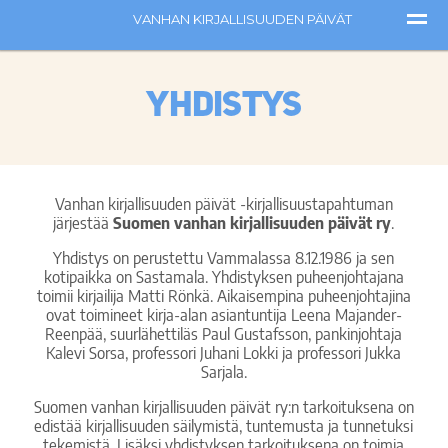
Yhdistys
Vanhan kirjallisuuden päivät -kirjallisuustapahtuman
järjestää
Suomen vanhan kirjallisuuden päivät ry
.
Yhdistys on perustettu Vammalassa 8.12.1986 ja sen
kotipaikka on Sastamala. Yhdistyksen puheenjohtajana
toimii kirjailija Matti Rönkä. Aikaisempina puheenjohtajina
ovat toimineet kirja-alan asiantuntija Leena Majander-
Reenpää, suurlähettiläs Paul Gustafsson, pankinjohtaja
Kalevi Sorsa, professori Juhani Lokki ja professori Jukka
Sarjala.
Suomen vanhan kirjallisuuden päivät ry:n tarkoituksena on
edistää kirjallisuuden säilymistä, tuntemusta ja tunnetuksi
tekemistä. Lisäksi yhdistyksen tarkoituksena on toimia