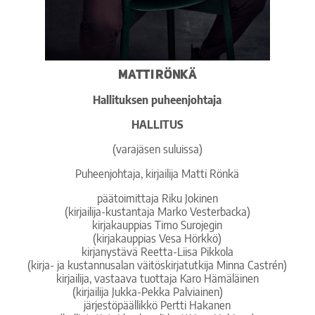
Matti Rönkä
Hallituksen puheenjohtaja
HALLITUS
(varajäsen suluissa)
Puheenjohtaja, kirjailija Matti Rönkä
päätoimittaja Riku Jokinen
(kirjailija-kustantaja Marko Vesterbacka)
kirjakauppias Timo Surojegin
(kirjakauppias Vesa Hörkkö)
kirjanystävä
Reetta-Liisa Pikkola
(kirja- ja kustannusalan väitöskirjatutkija Minna Castrén)
kirjailija, vastaava tuottaja Karo Hämäläinen
(kirjailija Jukka-Pekka Palviainen)
järjestöpäällikkö Pertti Hakanen