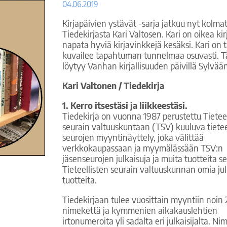
04.06.2019
Kirjapäivien ystävät -sarja jatkuu nyt kolmatt
Tiedekirjasta Kari Valtosen. Kari on oikea ki
napata hyviä kirjavinkkejä kesäksi. Kari on
kuvailee tapahtuman tunnelmaa osuvasti. Täm
löytyy Vanhan kirjallisuuden päivillä Sylvää
Kari Valtonen / Tiedekirja
1. Kerro itsestäsi ja liikkeestäsi.
Tiedekirja on vuonna 1987 perustettu Tietee
seurain valtuuskuntaan (TSV) kuuluva tietee
seurojen myyntinäyttely, joka välittää
verkkokaupassaan ja myymälässään TSV:n
jäsenseurojen julkaisuja ja muita tuotteita 
Tieteellisten seurain valtuuskunnan omia jul
tuotteita.
Tiedekirjaan tulee vuosittain myyntiin noin
nimekettä ja kymmenien aikakauslehtien
irtonumeroita yli sadalta eri julkaisijalta. N