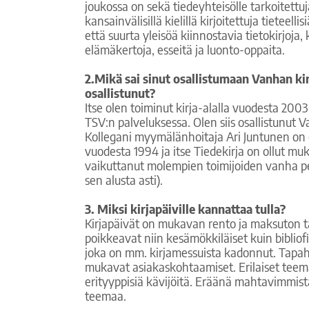
joukossa on sekä tiedeyhteisölle tarkoitettu
kansainvälisillä kielillä kirjoitettuja tieteellis
että suurta yleisöä kiinnostavia tietokirjoja,
elämäkertoja, esseitä ja luonto-oppaita.
2.Mikä sai sinut osallistumaan Vanhan kir
osallistunut?
Itse olen toiminut kirja-alalla vuodesta 2003
TSV:n palveluksessa. Olen siis osallistunut 
Kollegani myymälänhoitaja Ari Juntunen on os
vuodesta 1994 ja itse Tiedekirja on ollut mu
vaikuttanut molempien toimijoiden vanha p
sen alusta asti).
3. Miksi kirjapäiville kannattaa tulla?
Kirjapäivät on mukavan rento ja maksuton t
poikkeavat niin kesämökkiläiset kuin bibliofi
joka on mm. kirjamessuista kadonnut. Tapaht
mukavat asiakaskohtaamiset. Erilaiset teem
erityyppisiä kävijöitä. Eräänä mahtavimmist
teemaa.