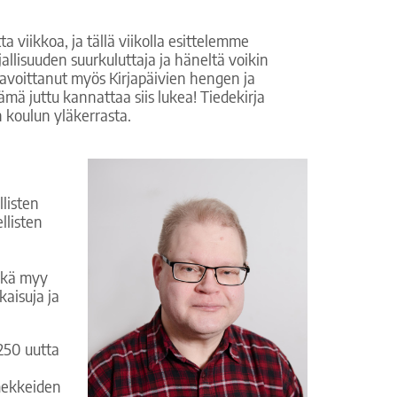
a viikkoa, ja tällä viikolla esittelemme
rjallisuuden suurkuluttaja ja häneltä voikin
 tavoittanut myös Kirjapäivien hengen ja
ä juttu kannattaa siis lukea! Tiedekirja
n koulun yläkerrasta.
llisten
llisten
sekä myy
kaisuja ja
 250 uutta
imekkeiden