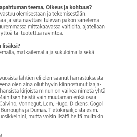
 tapahtuman teema, Oikeus ja kohtuus?
 vastuu olemisestaan ja tekemisestään.
ää ja siitä näyttäisi tulevan pakon sanelema
suuremmassa mittakaavassa valtioita, ajatellaan
ttöä tai tuotettua ravintoa.
 lisäksi?
kemalla, matkailemalla ja sukuloimalla sekä
uosista lähtien eli olen saanut harrastuksesta
teena olen aina ollut hyvin kiinnostunut laaja-
tuhansista kirjoista minun on vaikea nimetä yhtä
a. Mainitsen heistä vain muutaman enkä osaa
 Calvino, Vonnegut, Lem, Hugo, Dickens, Gogol
 Burroughs ja Dumas. Tietokirjailijoista esim.
sikkeihini, mutta voisin lisätä heitä muitakin.
a!