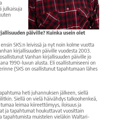
ja
iä julkaisuja
 kuten
jallisuuden päiville? Kuinka usein olet
 ensin SKS:n leivissä ja nyt noin kolme vuotta
Vanhan kirjallisuuden päiville vuodesta 2003.
allistunut Vanhan kirjallisuuden päiville jo
kana 1990-luvun alusta. Eli osallistumiseeni on
erinne (SKS on osallistunut tapahtumaan lähes
apahtuma heti juhannuksen jälkeen, siellä
ilitkin. Siellä on vielä häivähdys talkoohenkeä,
umaa leimaa kiireettömyys, iloisuus ja
at ja tapahtumat houkuttavat vuosittain
a tapahtumista muistelen vieläkin Waltari-