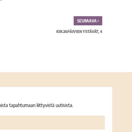
›
SEURAAVA
KIRJAPÄIVIEN YSTÄVÄT, 4
ista tapahtumaan liittyvistä uutisista.