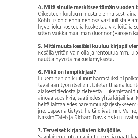
4. Mitä sinulle merkitsee tämän vuoden
Oikeuteen kuuluu minusta olennaisesti aina
Kohtuus on olennainen osa vastuullista eläm
hyve, joka koskee ja koskettaa yksilöitä ja 
sitten vaikka maailman (luonnon)varojen käy
5. Mitä muuta kesääsi kuuluu kirjapäivien
Kesällä yritän vain olla ja rentoutua mm. lu
nauttia hyvistä makuelämyksistä.
6. Mikä on lempikirjasi?
Lukeminen on kuulunut harrastuksiini poikav
tavallaan työn itselleni. Diletanttisena luon
alaisesti tiedosta ja tieteestä. Lukemistani 
ainoaa suosikkia, saati edes yhtä kirjailija
heitä laittaa edes paremmuusjärjestykseen:
jne. Lapsena tietysti heitä olivat mm. Verne,
Nassim Taleb ja Richard Dawkins kuuluvat suo
7. Terveiset kirjapäivien kävijöille.
Savolaisena totean vain tulukee ja naattika