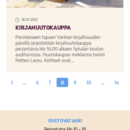
16.07.2021
Kirjahuutokauppa
Perinteiseen tapaan Vanhan kirjallisuuden
päivillä järjestetään kirjahuutokauppa
perjantaina klo 16.00 alkaen Sylvään koulun
auditoriossa. Huutokaupan meklarina toimii
Petteri Leino. Kohteet ovat...
1
…
6
7
8
9
10
…
14
Ovet ovat auki
Perjantaina klo 10 – 18