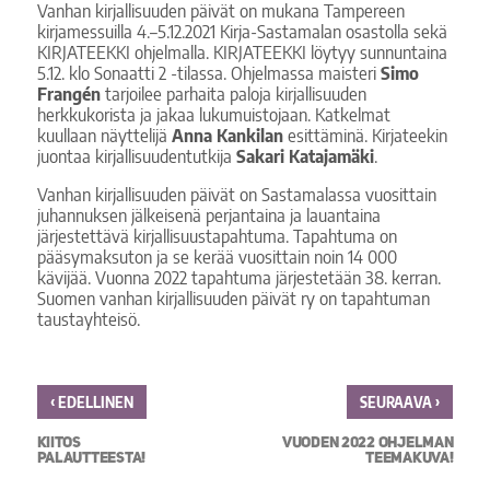
Vanhan kirjallisuuden päivät on mukana Tampereen
kirjamessuilla 4.–5.12.2021 Kirja-Sastamalan osastolla sekä
KIRJATEEKKI ohjelmalla. KIRJATEEKKI löytyy sunnuntaina
5.12. klo Sonaatti 2 -tilassa. Ohjelmassa maisteri
Simo
Frangén
tarjoilee parhaita paloja kirjallisuuden
herkkukorista ja jakaa lukumuistojaan. Katkelmat
kuullaan näyttelijä
Anna Kankilan
esittäminä. Kirjateekin
juontaa kirjallisuudentutkija
Sakari Katajamäki
.
Vanhan kirjallisuuden päivät on Sastamalassa vuosittain
juhannuksen jälkeisenä perjantaina ja lauantaina
järjestettävä kirjallisuustapahtuma. Tapahtuma on
pääsymaksuton ja se kerää vuosittain noin 14 000
kävijää. Vuonna 2022 tapahtuma järjestetään 38. kerran.
Suomen vanhan kirjallisuuden päivät ry on tapahtuman
taustayhteisö.
‹
›
EDELLINEN
SEURAAVA
KIITOS
VUODEN 2022 OHJELMAN
PALAUTTEESTA!
TEEMAKUVA!