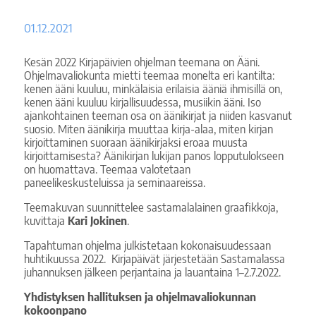
01.12.2021
Kesän 2022 Kirjapäivien ohjelman teemana on Ääni.
Ohjelmavaliokunta mietti teemaa monelta eri kantilta:
kenen ääni kuuluu, minkälaisia erilaisia ääniä ihmisillä on,
kenen ääni kuuluu kirjallisuudessa, musiikin ääni. Iso
ajankohtainen teeman osa on äänikirjat ja niiden kasvanut
suosio. Miten äänikirja muuttaa kirja-alaa, miten kirjan
kirjoittaminen suoraan äänikirjaksi eroaa muusta
kirjoittamisesta? Äänikirjan lukijan panos lopputulokseen
on huomattava. Teemaa valotetaan
paneelikeskusteluissa ja seminaareissa.
Teemakuvan suunnittelee sastamalalainen graafikkoja,
kuvittaja
Kari Jokinen
.
Tapahtuman ohjelma julkistetaan kokonaisuudessaan
huhtikuussa 2022. Kirjapäivät järjestetään Sastamalassa
juhannuksen jälkeen perjantaina ja lauantaina 1–2.7.2022.
Yhdistyksen hallituksen ja ohjelmavaliokunnan
kokoonpano