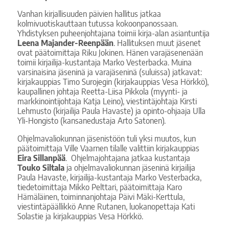
Vanhan kirjallisuuden päivien hallitus jatkaa
kolmivuotiskauttaan tutussa kokoonpanossaan.
Yhdistyksen puheenjohtajana toimii kirja-alan asiantuntija
Leena Majander-Reenpään
. Hallituksen muut jäsenet
ovat päätoimittaja Riku Jokinen. Hänen varajäsenenään
toimii kirjailija-kustantaja Marko Vesterbacka. Muina
varsinaisina jäseninä ja varajäseninä (suluissa) jatkavat:
kirjakauppias Timo Surojegin (kirjakauppias Vesa Hörkkö),
kaupallinen johtaja Reetta-Liisa Pikkola (myynti- ja
markkinointijohtaja Katja Leino), viestintäjohtaja Kirsti
Lehmusto (kirjailija Paula Havaste) ja opinto-ohjaaja Ulla
Yli-Hongisto (kansanedustaja Arto Satonen).
Ohjelmavaliokunnan jäsenistöön tuli yksi muutos, kun
päätoimittaja Ville Vaarnen tilalle valittiin kirjakauppias
Eira Sillanpää
. Ohjelmajohtajana jatkaa kustantaja
Touko Siltala
ja ohjelmavaliokunnan jäseninä kirjailija
Paula Havaste, kirjailija-kustantaja Marko Vesterbacka,
tiedetoimittaja Mikko Pelttari, päätoimittaja Karo
Hämäläinen, toiminnanjohtaja Päivi Mäki-Kerttula,
viestintäpäällikkö Anne Rutanen, luokanopettaja Kati
Solastie ja kirjakauppias Vesa Hörkkö.