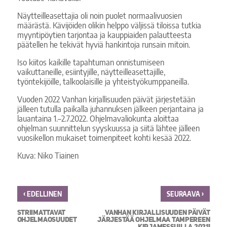
Näytteilleasettajia oli noin puolet normaalivuosien
määrästä. Kävijöiden olikin helppo väljissä tiloissa tutkia
myyntipöytien tarjontaa ja kauppiaiden palautteesta
päätellen he tekivät hyviä hankintoja runsain mitoin.
Iso kiitos kaikille tapahtuman onnistumiseen
vaikuttaneille, esiintyjille, näytteilleasettajille,
työntekijöille, talkoolaisille ja yhteistyökumppaneilla.
Vuoden 2022 Vanhan kirjallisuuden päivät järjestetään
jälleen tutulla paikalla juhannuksen jälkeen perjantaina ja
lauantaina 1.–2.7.2022. Ohjelmavaliokunta aloittaa
ohjelman suunnittelun syyskuussa ja siitä lähtee jälleen
vuosikellon mukaiset toimenpiteet kohti kesää 2022.
Kuva: Niko Tiainen
‹
›
EDELLINEN
SEURAAVA
STRIIMATTAVAT
VANHAN KIRJALLISUUDEN PÄIVÄT
OHJELMAOSUUDET
JÄRJESTÄÄ OHJELMAA TAMPEREEN
KIRJAMESSUILLA 2021!