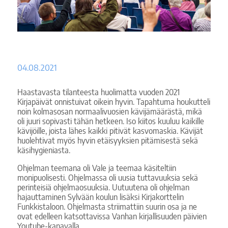
04.08.2021
Haastavasta tilanteesta huolimatta vuoden 2021
Kirjapäivät onnistuivat oikein hyvin. Tapahtuma houkutteli
noin kolmasosan normaalivuosien kävijämäärästä, mikä
oli juuri sopivasti tähän hetkeen. Iso kiitos kuuluu kaikille
kävijöille, joista lähes kaikki pitivät kasvomaskia. Kävijät
huolehtivat myös hyvin etäisyyksien pitämisestä sekä
käsihygieniasta.
Ohjelman teemana oli Vale ja teemaa käsiteltiin
monipuolisesti. Ohjelmassa oli uusia tuttavuuksia sekä
perinteisiä ohjelmaosuuksia. Uutuutena oli ohjelman
hajauttaminen Sylvään koulun lisäksi Kirjakorttelin
Funkkistaloon. Ohjelmasta striimattiin suurin osa ja ne
ovat edelleen katsottavissa Vanhan kirjallisuuden päivien
Youtube-kanavalla.