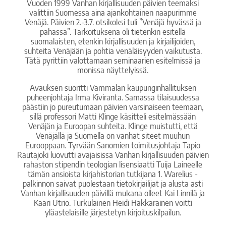
Vuoden 1999 Vanhan kirjallisuuden päivien teemaksi
valittiin Suomessa aina ajankohtainen naapurimme
Venäjä. Päivien 2.-3.7. otsikoksi tuli ”Venäjä hyvässä ja
pahassa”. Tarkoituksena oli tietenkin esitellä
suomalaisten, etenkin kirjallisuuden ja kirjailijoiden,
suhteita Venäjään ja pohtia venäläisyyden vaikutusta.
Tätä pyrittiin valottamaan seminaarien esitelmissä ja
monissa näyttelyissä.
Avauksen suoritti Vammalan kaupunginhallituksen
puheenjohtaja Irma Kiviranta. Samassa tilaisuudessa
päästiin jo pureutumaan päivien varsinaiseen teemaan,
sillä professori Matti Klinge käsitteli esitelmässään
Venäjän ja Euroopan suhteita. Klinge muistutti, että
Venäjällä ja Suomella on vanhat siteet muuhun
Eurooppaan. Tyrvään Sanomien toimitusjohtaja Tapio
Rautajoki luovutti avajaisissa Vanhan kirjallisuuden päivien
rahaston stipendin teologian lisensiaatti Tuija Laineelle
tämän ansioista kirjahistorian tutkijana 1. Warelius -
palkinnon saivat puolestaan tietokirjailijat ja alusta asti
Vanhan kirjallisuuden päivillä mukana olleet Kai Linnilä ja
Kaari Utrio. Turkulainen Heidi Hakkarainen voitti
yläastelaisille järjestetyn kirjoituskilpailun.