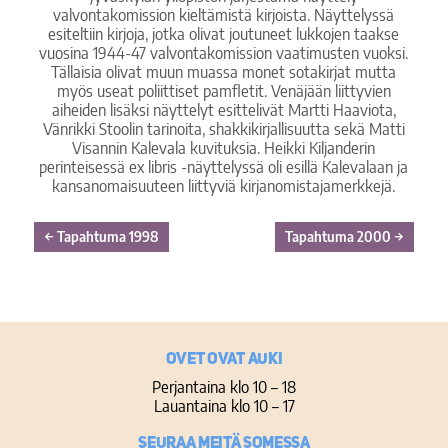
valvontakomission kieltämistä kirjoista. Näyttelyssä
esiteltiin kirjoja, jotka olivat joutuneet lukkojen taakse
vuosina 1944-47 valvontakomission vaatimusten vuoksi.
Tällaisia olivat muun muassa monet sotakirjat mutta
myös useat poliittiset pamfletit. Venäjään liittyvien
aiheiden lisäksi näyttelyt esittelivät Martti Haaviota,
Vänrikki Stoolin tarinoita, shakkikirjallisuutta sekä Matti
Visannin Kalevala kuvituksia. Heikki Kiljanderin
perinteisessä ex libris -näyttelyssä oli esillä Kalevalaan ja
kansanomaisuuteen liittyviä kirjanomistajamerkkejä.
←
Tapahtuma 1998
Tapahtuma 2000
→
Ovet ovat auki
Perjantaina klo 10 – 18
Lauantaina klo 10 – 17
Seuraa meitä somessa