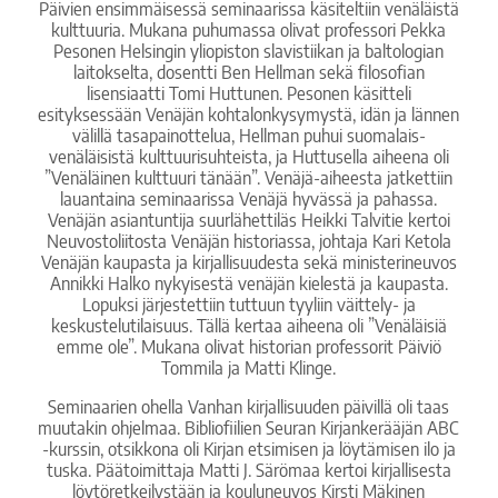
Päivien ensimmäisessä seminaarissa käsiteltiin venäläistä
kulttuuria. Mukana puhumassa olivat professori Pekka
Pesonen Helsingin yliopiston slavistiikan ja baltologian
laitokselta, dosentti Ben Hellman sekä filosofian
lisensiaatti Tomi Huttunen. Pesonen käsitteli
esityksessään Venäjän kohtalonkysymystä, idän ja lännen
välillä tasapainottelua, Hellman puhui suomalais-
venäläisistä kulttuurisuhteista, ja Huttusella aiheena oli
”Venäläinen kulttuuri tänään”. Venäjä-aiheesta jatkettiin
lauantaina seminaarissa Venäjä hyvässä ja pahassa.
Venäjän asiantuntija suurlähettiläs Heikki Talvitie kertoi
Neuvostoliitosta Venäjän historiassa, johtaja Kari Ketola
Venäjän kaupasta ja kirjallisuudesta sekä ministerineuvos
Annikki Halko nykyisestä venäjän kielestä ja kaupasta.
Lopuksi järjestettiin tuttuun tyyliin väittely- ja
keskustelutilaisuus. Tällä kertaa aiheena oli ”Venäläisiä
emme ole”. Mukana olivat historian professorit Päiviö
Tommila ja Matti Klinge.
Seminaarien ohella Vanhan kirjallisuuden päivillä oli taas
muutakin ohjelmaa. Bibliofiilien Seuran Kirjankerääjän ABC
-kurssin, otsikkona oli Kirjan etsimisen ja löytämisen ilo ja
tuska. Päätoimittaja Matti J. Särömaa kertoi kirjallisesta
löytöretkeilystään ja kouluneuvos Kirsti Mäkinen