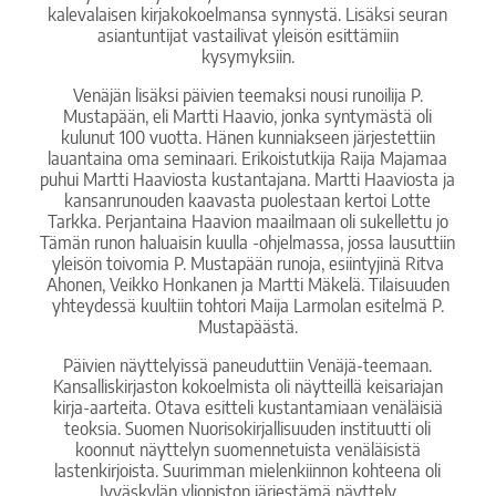
kalevalaisen kirjakokoelmansa synnystä. Lisäksi seuran
asiantuntijat vastailivat yleisön esittämiin
kysymyksiin.
Venäjän lisäksi päivien teemaksi nousi runoilija P.
Mustapään, eli Martti Haavio, jonka syntymästä oli
kulunut 100 vuotta. Hänen kunniakseen järjestettiin
lauantaina oma seminaari. Erikoistutkija Raija Majamaa
puhui Martti Haaviosta kustantajana. Martti Haaviosta ja
kansanrunouden kaavasta puolestaan kertoi Lotte
Tarkka. Perjantaina Haavion maailmaan oli sukellettu jo
Tämän runon haluaisin kuulla -ohjelmassa, jossa lausuttiin
yleisön toivomia P. Mustapään runoja, esiintyjinä Ritva
Ahonen, Veikko Honkanen ja Martti Mäkelä. Tilaisuuden
yhteydessä kuultiin tohtori Maija Larmolan esitelmä P.
Mustapäästä.
Päivien näyttelyissä paneuduttiin Venäjä-teemaan.
Kansalliskirjaston kokoelmista oli näytteillä keisariajan
kirja-aarteita. Otava esitteli kustantamiaan venäläisiä
teoksia. Suomen Nuorisokirjallisuuden instituutti oli
koonnut näyttelyn suomennetuista venäläisistä
lastenkirjoista. Suurimman mielenkiinnon kohteena oli
Jyväskylän yliopiston järjestämä näyttely