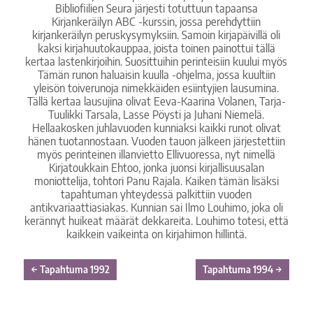
Bibliofiilien Seura järjesti totuttuun tapaansa
Kirjankeräilyn ABC -kurssin, jossa perehdyttiin
kirjankeräilyn peruskysymyksiin. Samoin kirjapäivillä oli
kaksi kirjahuutokauppaa, joista toinen painottui tällä
kertaa lastenkirjoihin. Suosittuihin perinteisiin kuului myös
Tämän runon haluaisin kuulla -ohjelma, jossa kuultiin
yleisön toiverunoja nimekkäiden esiintyjien lausumina.
Tällä kertaa lausujina olivat Eeva-Kaarina Volanen, Tarja-
Tuulikki Tarsala, Lasse Pöysti ja Juhani Niemelä.
Hellaakosken juhlavuoden kunniaksi kaikki runot olivat
hänen tuotannostaan. Vuoden tauon jälkeen järjestettiin
myös perinteinen illanvietto Ellivuoressa, nyt nimellä
Kirjatoukkain Ehtoo, jonka juonsi kirjallisuusalan
moniottelija, tohtori Panu Rajala. Kaiken tämän lisäksi
tapahtuman yhteydessä palkittiin vuoden
antikvariaattiasiakas. Kunnian sai Ilmo Louhimo, joka oli
kerännyt huikeat määrät dekkareita. Louhimo totesi, että
kaikkein vaikeinta on kirjahimon hillintä.
←
Tapahtuma 1992
Tapahtuma 1994
→