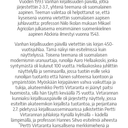
Vuoden 1993 Vanhan kirjallisuuden päivillä, jotka
järjestettiin 2-3.7., yhtenä teemana oli suomalainen
aapinen. Teeman valintaa oli helpottanut se, että
kyseisenä vuonna vietettiin suomalaisen aapisen
juhlavuotta: professori Niilo Ikolan mukaan Mikael
Agricolan julkaisema ensimmäinen suomenkielinen
aapinen Abckiria ilmestyi vuonna 1543.
Vanhan kirjallisuuden päivillä vietettiin siis kirjan 450-
vuotisjuhlaa. Tämä näkyi niin esitelmissä kuin
näyttelyissä. Toisena teemana oli suomalaisen
modernismin uranuurtaja, runoilija Aaro Hellaakoski, jonka
syntymästä oli kulunut 100 vuotta. Hellaakoskea juhlittiin
näyttelyllä ja seminaarilla, jossa tuotiin esille sekä
runoilijan tuotanto että hänen suhteensa luontoon ja
ympäristöön. Myöskään kirjapäivien vahva vaikuttaja ja
tukija, akateemikko Pertti Virtaranta ei jäänyt paitsi
huomiosta, sillä hän täytti keväällä 75 vuotta. Virtarannan
kunniaksi kirjallisuuspäiville oli järjestetty näyttely, jossa
esiteltiin akateemikon kirjallista tuotantoa, ja perjantaina
2.7. pidetyssä kirjallisuusseminaarissa julkistettiin Pertti
Virtarannan juhlakirja Kynällä kylmällä – kädellä
lämpimällä, ja professori Hannes Sihvo esitelmöi aiheesta
”Pertti Virtaranta kansallisena merkkimiehenä ja