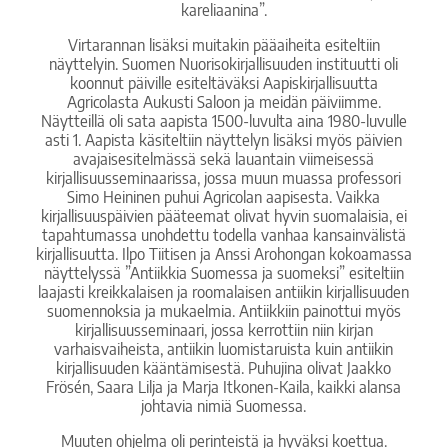
kareliaanina”.
Virtarannan lisäksi muitakin pääaiheita esiteltiin
näyttelyin. Suomen Nuorisokirjallisuuden instituutti oli
koonnut päiville esiteltäväksi Aapiskirjallisuutta
Agricolasta Aukusti Saloon ja meidän päiviimme.
Näytteillä oli sata aapista 1500-luvulta aina 1980-luvulle
asti 1. Aapista käsiteltiin näyttelyn lisäksi myös päivien
avajaisesitelmässä sekä lauantain viimeisessä
kirjallisuusseminaarissa, jossa muun muassa professori
Simo Heininen puhui Agricolan aapisesta. Vaikka
kirjallisuuspäivien pääteemat olivat hyvin suomalaisia, ei
tapahtumassa unohdettu todella vanhaa kansainvälistä
kirjallisuutta. Ilpo Tiitisen ja Anssi Arohongan kokoamassa
näyttelyssä ”Antiikkia Suomessa ja suomeksi” esiteltiin
laajasti kreikkalaisen ja roomalaisen antiikin kirjallisuuden
suomennoksia ja mukaelmia. Antiikkiin painottui myös
kirjallisuusseminaari, jossa kerrottiin niin kirjan
varhaisvaiheista, antiikin luomistaruista kuin antiikin
kirjallisuuden kääntämisestä. Puhujina olivat Jaakko
Frösén, Saara Lilja ja Marja Itkonen-Kaila, kaikki alansa
johtavia nimiä Suomessa.
Muuten ohjelma oli perinteistä ja hyväksi koettua.