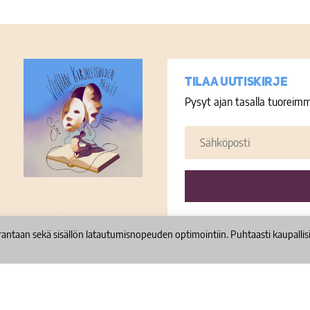
Tilaa uutiskirje
Pysyt ajan tasalla tuoreimm
Sähköposti
Tietosuojaseloste ja
evästeet
urantaan sekä sisällön latautumisnopeuden optimointiin. Puhtaasti kaupallis