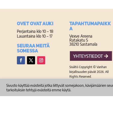
Ovet ovat auki
TAPAHTUMAPAIKK
A
Perjantaina klo 10 – 18
Lauantaina klo 10 – 17
Vexve Areena
Ratakatu 5
38210 Sastamala
Seuraa meitä
somessa
YHTEYSTIEDOT
Facebook
Twitter
Instagram
Sisältö Copyright © Vanhan
kirjallisuuden päivät 2026. All
Rights Reserved.
Sivusto käyttää evästeitä jotka liittyvät somejakoon, kävijämäärien se
tarkoituksiin tehtyjä evästeitä emme käytä.