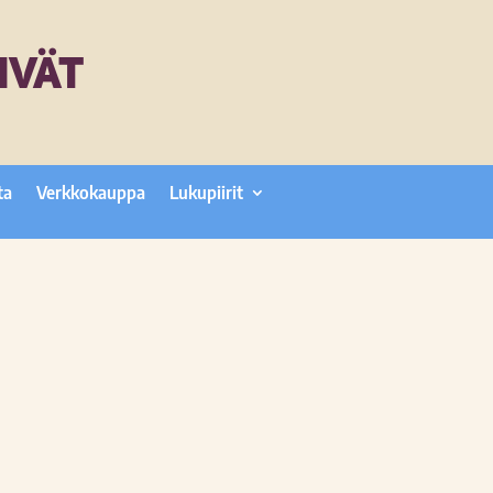
IVÄT
ta
Verkkokauppa
Lukupiirit
1