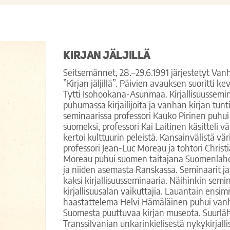
Kirjan jäljillä
Seitsemännet, 28.–29.6.1991 järjestetyt Van
”Kirjan jäljillä”. Päivien avauksen suoritti k
Tytti Isohookana-Asunmaa. Kirjallisuusseminaar
puhumassa kirjailijoita ja vanhan kirjan tun
seminaarissa professori Kauko Pirinen puhui
suomeksi, professori Kai Laitinen käsitteli vä
kertoi kulttuurin peleistä. Kansainvälistä vär
professori Jean-Luc Moreau ja tohtori Chri
Moreau puhui suomen taitajana Suomenlahdesta
ja niiden asemasta Ranskassa. Seminaarit jatk
kaksi kirjallisuusseminaaria. Näihinkin semin
kirjallisuusalan vaikuttajia. Lauantain ens
haastattelema Helvi Hämäläinen puhui vanhan
Suomesta puuttuvaa kirjan museota. Suurlähe
Transsilvanian unkarinkielisestä nykykirjalli