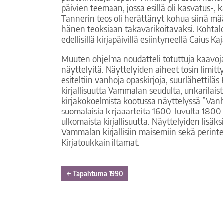
päivien teemaan, jossa esillä oli kasvatus-, 
Tannerin teos oli herättänyt kohua siinä mä
hänen teoksiaan takavarikoitavaksi. Kohtalo
edellisillä kirjapäivillä esiintyneellä Caius Kaj
Muuten ohjelma noudatteli totuttuja kaavoja.
näyttelyitä. Näyttelyiden aiheet tosin limittyi
esiteltiin vanhoja opaskirjoja, suurlähettil
kirjallisuutta Vammalan seudulta, unkarilaista 
kirjakokoelmista kootussa näyttelyssä ”Vanhen
suomalaisia kirjaaarteita 1600-luvulta 180
ulkomaista kirjallisuutta. Näyttelyiden lisäks
Vammalan kirjallisiin maisemiin sekä perintei
Kirjatoukkain iltamat.
←
Tapahtuma 1990