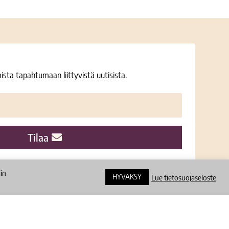
ista tapahtumaan liittyvistä uutisista.
Tilaa
iin
HYVÄKSY
Lue tietosuojaseloste
Hosting:
Seravo
Design:
Juha Kurkikangas