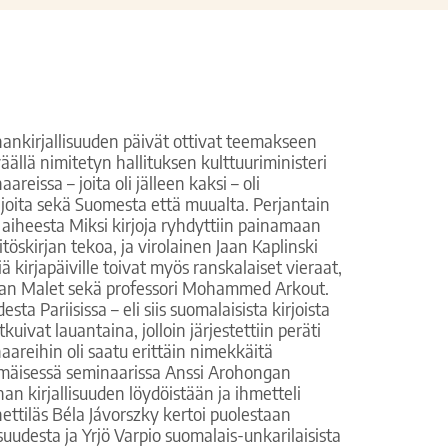
hankirjallisuuden päivät ottivat teemakseen
eväällä nimitetyn hallituksen kulttuuriministeri
eissa – joita oli jälleen kaksi – oli
tijoita sekä Suomesta että muualta. Perjantain
 aiheesta Miksi kirjoja ryhdyttiin painamaan
itöskirjan tekoa, ja virolainen Jaan Kaplinski
iä kirjapäiville toivat myös ranskalaiset vieraat,
stian Malet sekä professori Mohammed Arkout.
 Pariisissa – eli siis suomalaisista kirjoista
uivat lauantaina, jolloin järjestettiin peräti
aareihin oli saatu erittäin nimekkäitä
immäisessä seminaarissa Anssi Arohongan
 kirjallisuuden löydöistään ja ihmetteli
ttiläs Béla Jávorszky kertoi puolestaan
suudesta ja Yrjö Varpio suomalais-unkarilaisista