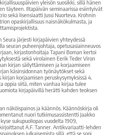
kirjallisuuspäivien yleisön suosikki, sillä hänen
en täyteen. Iltapäivän seminaarissa esiintyivät
trio sekä lisensiaatti Jussi Nuorteva. Krohnin
trion opaskirjallisuus naisnäkökulmasta, ja
ttamisprojektista.
ien Seura järjesti kirjapäivien yhteydessä
silla seuran puheenjohtaja, opetusasiainneuvos
 kirjaan, kirjastonhoitaja Tapani Boman kertoi
lytyksestä sekä virolainen Eerik Teder Viron
an kirjan säilyttämiseen ja korjaamiseen
 kirjan käsinsidonnan työnäytökset sekä
 kirjan korjaamisen peruskysymyksissä 4.
sta oppia siitä, miten vanhaa kirjaa tulee
uomiota kirjapäivillä herätti kahden teoksen
aan näköispainos ja käännös. Käännöskirja oli
uomentanut nuori tutkimusassistentti Jaakko
 kyse sukupuoliopas vuodelta 1909,
kirjoittanut A.F. Tanner. Antikvariaatti-lehden
painoksen julkaisemista sillä, että se sopi