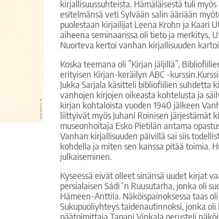
kirjallisuussuhteista. Hämäläisestä tuli myös 
esitelmänsä veti Sylvään salin ääriään myöt
puolestaan kirjailijat Leena Krohn ja Kaari U
aiheena seminaarissa oli tieto ja merkitys, U
Nuorteva kertoi vanhan kirjallisuuden kartoi
Koska teemana oli ”Kirjan jäljillä”, Bibliofiil
erityisen Kirjan-keräilyn ABC -kurssin.Kurs
Jukka Sarjala käsitteli bibliofiilien suhdetta
vanhojen kirjojen oikeasta kohtelusta ja säi
kirjan kohtaloista vuoden 1940 jälkeen Vanh
liittyivät myös Juhani Roinisen järjestämät
museonhoitaja Esko Pietilän antama opastus
Vanhan kirjallisuuden päivillä sai siis todelli
kohdella ja miten sen kanssa pitää toimia. H
julkaiseminen.
Kyseessä eivät olleet sinänsä uudet kirjat v
persialaisen Sádi´n Ruusutarha, jonka oli s
Hämeen-Anttila. Näköispainoksessa taas oli
Sukupuoliyhteys taidenautinnoksi, jonka oli 
päätoimittaja Tapani Vinkala perusteli näköis