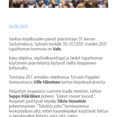
24.06.2021
Vanhan kirjallisuuden päivät järjestetään 37. kerran
Sastamalassa, Sylvään koululla 30.–31.7.2021. Vuoden 2021
tapahtuman teemana on
Vale.
Koko ohjelma, näytteilleasettajat ja tiedot tapahtuman
käytännön järjestelyistä löytyvät näiltä Kirjapäivien
kotisivuilta.
Torstaina 29.7. ennakko-ohjelmassa Tyrvään Pappilan
Kivinavetassa
Ville Hänninen
kertoo kirjankuvituksesta.
Perjantain avajaisissa saamme kuulla ministeri, tohtori
Seppo Kääriäisen
puheen
”Valeen monet kasvot”.
Avajaiset päättyvät kirjailija
Silvia Hosseinin
puheenvuoroon
”Tekaistu juttu”
Seminaareissa
keskustellaan siitä, miten kaunokirjailijat käyttävät faktaa
ja tietokirjailijat fiktiota sekä siitä, miten