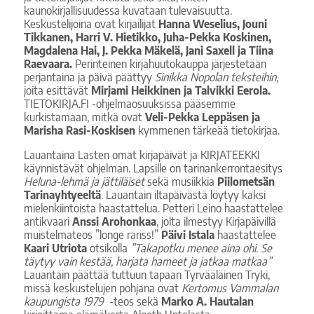
kaunokirjallisuudessa kuvataan tulevaisuutta.
Keskustelijoina ovat kirjailijat
Hanna Weselius, Jouni
Tikkanen, Harri V. Hietikko,
Juha-Pekka Koskinen,
Magdalena Hai, J. Pekka Mäkelä, Jani Saxell ja Tiina
Raevaara.
Perinteinen kirjahuutokauppa järjestetään
perjantaina ja päivä päättyy
Sinikka Nopolan teksteihin
,
joita esittävät
Mirjami Heikkinen ja Talvikki Eerola.
TIETOKIRJA.FI -ohjelmaosuuksissa pääsemme
kurkistamaan, mitkä ovat
Veli-Pekka
Leppäsen ja
Marisha Rasi-Koskisen
kymmenen tärkeää tietokirjaa.
Lauantaina Lasten omat kirjapäivät ja KIRJATEEKKI
käynnistävät ohjelman. Lapsille on tarinankerrontaesitys
Heluna-lehmä ja jättiläiset
sekä musiikkia
Piilometsän
Tarinayhtyeeltä
. Lauantain iltapäivästä löytyy kaksi
mielenkiintoista haastattelua. Petteri Leino haastattelee
antikvaari
Anssi Arohonkaa
, jolta ilmestyy Kirjapäivillä
muistelmateos ”longe rariss!”
Päivi Istala
haastattelee
Kaari Utriota
otsikolla
”Takapotku menee aina ohi. Se
täytyy vain kestää, harjata hameet ja jatkaa matkaa”
Lauantain päättää tuttuun tapaan Tyrvääläinen Tryki,
missä keskustelujen pohjana ovat
Kertomus Vammalan
kaupungista 1979
-teos sekä
Marko A.
Hautalan