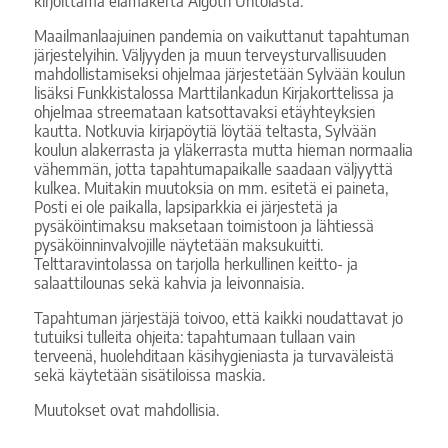
kirjoittama elämäkerta Algoth Untolasta.
Maailmanlaajuinen pandemia on vaikuttanut tapahtuman
järjestelyihin. Väljyyden ja muun terveysturvallisuuden
mahdollistamiseksi ohjelmaa järjestetään Sylvään koulun
lisäksi Funkkistalossa Marttilankadun Kirjakorttelissa ja
ohjelmaa streemataan katsottavaksi etäyhteyksien
kautta. Notkuvia kirjapöytiä löytää teltasta, Sylvään
koulun alakerrasta ja yläkerrasta mutta hieman normaalia
vähemmän, jotta tapahtumapaikalle saadaan väljyyttä
kulkea. Muitakin muutoksia on mm. esitetä ei paineta,
Posti ei ole paikalla, lapsiparkkia ei järjestetä ja
pysäköintimaksu maksetaan toimistoon ja lähtiessä
pysäköinninvalvojille näytetään maksukuitti.
Telttaravintolassa on tarjolla herkullinen keitto- ja
salaattilounas sekä kahvia ja leivonnaisia.
Tapahtuman järjestäjä toivoo, että kaikki noudattavat jo
tutuiksi tulleita ohjeita: tapahtumaan tullaan vain
terveenä, huolehditaan käsihygieniasta ja turvaväleistä
sekä käytetään sisätiloissa maskia.
Muutokset ovat mahdollisia.