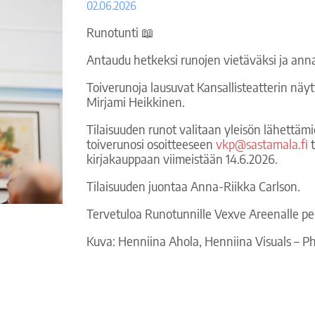
02.06.2026
Runotunti 📖
Antaudu hetkeksi runojen vietäväksi ja ann
Toiverunoja lausuvat Kansallisteatterin näyt
Mirjami Heikkinen.
Tilaisuuden runot valitaan yleisön lähettäm
toiverunosi osoitteeseen
vkp@sastamala.fi
t
kirjakauppaan viimeistään 14.6.2026.
Tilaisuuden juontaa Anna-Riikka Carlson.
Tervetuloa Runotunnille Vexve Areenalle per
Kuva: Henniina Ahola, Henniina Visuals – 