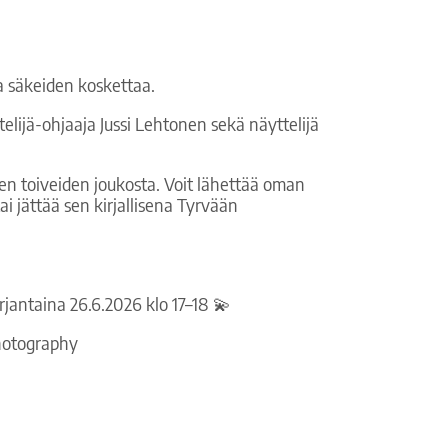
a säkeiden koskettaa.
telijä-ohjaaja Jussi Lehtonen sekä näyttelijä
ien toiveiden joukosta. Voit lähettää oman
ai jättää sen kirjallisena Tyrvään
jantaina 26.6.2026 klo 17–18 💫
Photography