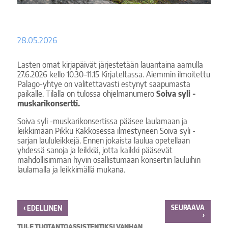
28.05.2026
Lasten omat kirjapäivät järjestetään lauantaina aamulla
27.6.2026 kello 10.30–11.15 Kirjateltassa. Aiemmin ilmoitettu
Palago-yhtye on valitettavasti estynyt saapumasta
paikalle. Tilalla on tulossa ohjelmanumero
Soiva syli -
muskarikonsertti.
Soiva syli -muskarikonsertissa pääsee laulamaan ja
leikkimään Pikku Kakkosessa ilmestyneen Soiva syli -
sarjan laululeikkejä. Ennen jokaista laulua opetellaan
yhdessä sanoja ja leikkiä, jotta kaikki pääsevät
mahdollisimman hyvin osallistumaan konsertin lauluihin
laulamalla ja leikkimällä mukana.
‹
SEURAAVA
EDELLINEN
›
TULE TUOTANTOASSISTENTIKSI VANHAN