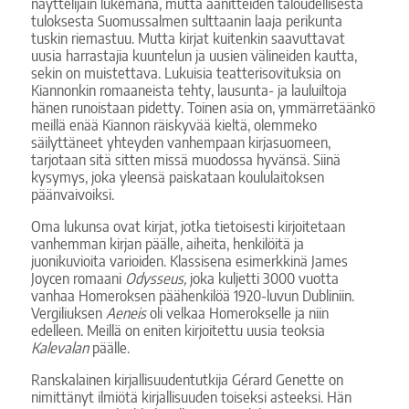
näyttelijäin lukemana, mutta äänitteiden taloudellisesta
tuloksesta Suomussalmen sulttaanin laaja perikunta
tuskin riemastuu. Mutta kirjat kuitenkin saavuttavat
uusia harrastajia kuuntelun ja uusien välineiden kautta,
sekin on muistettava. Lukuisia teatterisovituksia on
Kiannonkin romaaneista tehty, lausunta- ja lauluiltoja
hänen runoistaan pidetty. Toinen asia on, ymmärretäänkö
meillä enää Kiannon räiskyvää kieltä, olemmeko
säilyttäneet yhteyden vanhempaan kirjasuomeen,
tarjotaan sitä sitten missä muodossa hyvänsä. Siinä
kysymys, joka yleensä paiskataan koululaitoksen
päänvaivoiksi.
Oma lukunsa ovat kirjat, jotka tietoisesti kirjoitetaan
vanhemman kirjan päälle, aiheita, henkilöitä ja
juonikuvioita varioiden. Klassisena esimerkkinä James
Joycen romaani
Odysseus,
joka kuljetti 3000 vuotta
vanhaa Homeroksen päähenkilöä 1920-luvun Dubliniin.
Vergiliuksen
Aeneis
oli velkaa Homerokselle ja niin
edelleen. Meillä on eniten kirjoitettu uusia teoksia
Kalevalan
päälle.
Ranskalainen kirjallisuudentutkija Gérard Genette on
nimittänyt ilmiötä kirjallisuuden toiseksi asteeksi. Hän