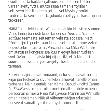
osoittaa, että kaikki kirjallisuus on edeltäjien töitten
varaan syntynyttä, mutta rajaa tämän erityislajin
sellaiseen kirjallisuuteen, jota ei voi täysin ymmärtää
tuntematta sen suhdetta johonkin tiettyyn aikaisempaan
teokseen.
Näitä ”pääällekirjoituksia” on meidänkin klassikoissamme.
Väinö Linna tunnusti kirjoittaneensa
Tuntemattoman
sotilaan
teemasta seitsemän veljestä sodassa. Matti
Rönkä sijoitti puolestaan Linnan soturit aikamme yytee-
neuvottelujen taistoihin. Alexandriassa Mika Waltarille
omistetussa kongressissa kuulin egyptiläisen tutkijan
syyttävän suomalaista kirjailijaa siitä, että tämä oli
suurromaanissaan ryöstöviljellyt heidän rakasta Sinuhe-
taruaan.
Erityinen lajinsa ovat romaanit, jotka sieppaavat toisen
kirjailijan teoksesta sivuhenkilön ja luovat hänelle oman
tarinansa. Näin algerialainen Kamel Daoud kirjoitti Camus
´n
Sivullisessa
murhatulle nimettömälle arabille nimen ja
persoonan ja meillä Riina Katajavuori Männistön Wenlalle
oman naiselämän. Näissä vähemmistöjen edustajat
nousevat samalla yksilöinä täydemmin esille.