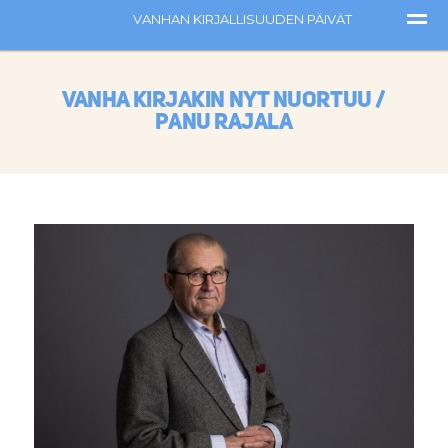
Vanha kirjakin nyt nuortuu /
Panu Rajala