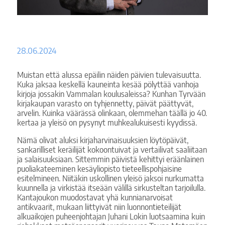
28.06.2024
Muistan että alussa epäilin näiden päivien tulevaisuutta.
Kuka jaksaa keskellä kauneinta kesää pölyttää vanhoja
kirjoja jossakin Vammalan koulusaleissa? Kunhan Tyrvään
kirjakaupan varasto on tyhjennetty, päivät päättyvät,
arvelin. Kuinka väärässä olinkaan, olemmehan täällä jo 40.
kertaa ja yleisö on pysynyt muhkealukuisesti kyydissä.
Nämä olivat aluksi kirjaharvinaisuuksien löytöpäivät,
sankarilliset keräilijät kokoontuivat ja vertailivat saaliitaan
ja salaisuuksiaan. Sittemmin päivistä kehittyi eräänlainen
puoliakateeminen kesäyliopisto tieteellispohjaisine
esitelmineen. Niitäkin uskollinen yleisö jaksoi nurkumatta
kuunnella ja virkistää itseään välillä sirkusteltan tarjoilulla.
Kantajoukon muodostavat yhä kunnianarvoisat
antikvaarit, mukaan liittyivät niin luonnontieteilijät
alkuaikojen puheenjohtajan Juhani Lokin luotsaamina kuin