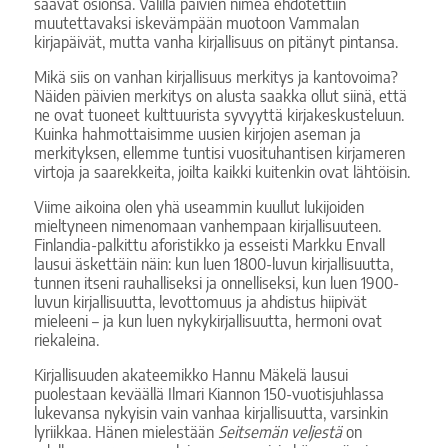
saavat osionsa. Välillä päivien nimeä ehdotettiin
muutettavaksi iskevämpään muotoon Vammalan
kirjapäivät, mutta vanha kirjallisuus on pitänyt pintansa.
Mikä siis on vanhan kirjallisuus merkitys ja kantovoima?
Näiden päivien merkitys on alusta saakka ollut siinä, että
ne ovat tuoneet kulttuurista syvyyttä kirjakeskusteluun.
Kuinka hahmottaisimme uusien kirjojen aseman ja
merkityksen, ellemme tuntisi vuosituhantisen kirjameren
virtoja ja saarekkeita, joilta kaikki kuitenkin ovat lähtöisin.
Viime aikoina olen yhä useammin kuullut lukijoiden
mieltyneen nimenomaan vanhempaan kirjallisuuteen.
Finlandia-palkittu aforistikko ja esseisti Markku Envall
lausui äskettäin näin: kun luen 1800-luvun kirjallisuutta,
tunnen itseni rauhalliseksi ja onnelliseksi, kun luen 1900-
luvun kirjallisuutta, levottomuus ja ahdistus hiipivät
mieleeni – ja kun luen nykykirjallisuutta, hermoni ovat
riekaleina.
Kirjallisuuden akateemikko Hannu Mäkelä lausui
puolestaan keväällä Ilmari Kiannon 150-vuotisjuhlassa
lukevansa nykyisin vain vanhaa kirjallisuutta, varsinkin
lyriikkaa. Hänen mielestään
Seitsemän veljestä
on