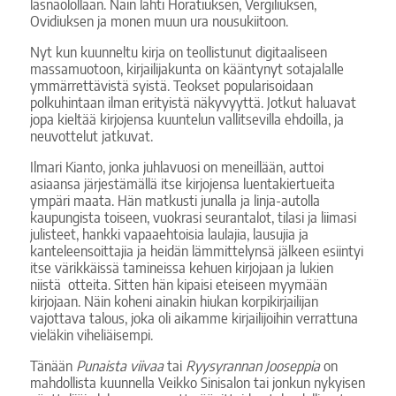
läsnäolollaan. Näin lähti Horatiuksen, Vergiliuksen,
Ovidiuksen ja monen muun ura nousukiitoon.
Nyt kun kuunneltu kirja on teollistunut digitaaliseen
massamuotoon, kirjailijakunta on kääntynyt sotajalalle
ymmärrettävistä syistä. Teokset popularisoidaan
polkuhintaan ilman erityistä näkyvyyttä. Jotkut haluavat
jopa kieltää kirjojensa kuuntelun vallitsevilla ehdoilla, ja
neuvottelut jatkuvat.
Ilmari Kianto, jonka juhlavuosi on meneillään, auttoi
asiaansa järjestämällä itse kirjojensa luentakiertueita
ympäri maata. Hän matkusti junalla ja linja-autolla
kaupungista toiseen, vuokrasi seurantalot, tilasi ja liimasi
julisteet, hankki vapaaehtoisia laulajia, lausujia ja
kanteleensoittajia ja heidän lämmittelynsä jälkeen esiintyi
itse värikkäissä tamineissa kehuen kirjojaan ja lukien
niistä otteita. Sitten hän kipaisi eteiseen myymään
kirjojaan. Näin koheni ainakin hiukan korpikirjailijan
vajottava talous, joka oli aikamme kirjailijoihin verrattuna
vieläkin viheliäisempi.
Tänään
Punaista viivaa
tai
Ryysyrannan Jooseppia
on
mahdollista kuunnella Veikko Sinisalon tai jonkun nykyisen