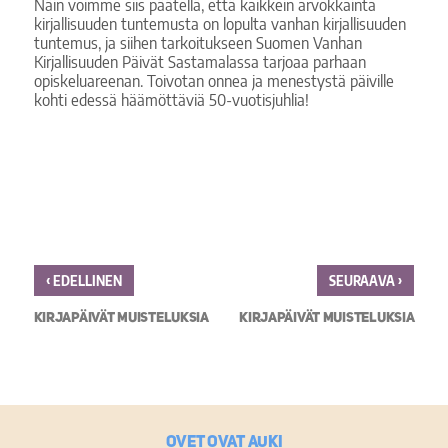
Näin voimme siis päätellä, että kaikkein arvokkainta
kirjallisuuden tuntemusta on lopulta vanhan kirjallisuuden
tuntemus, ja siihen tarkoitukseen Suomen Vanhan
Kirjallisuuden Päivät Sastamalassa tarjoaa parhaan
opiskeluareenan. Toivotan onnea ja menestystä päiville
kohti edessä häämöttäviä 50-vuotisjuhlia!
‹
›
EDELLINEN
SEURAAVA
KIRJAPÄIVÄT MUISTELUKSIA
KIRJAPÄIVÄT MUISTELUKSIA
Ovet ovat auki