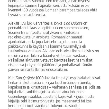
edelleen paras suomalainen romaani, ja hän myönsi
kirjailijakuntamme häpeäksi sen, että kukaan ei ole
kyennyt 150 vuodessa luomaan parempaa tai edes yhtä
hyvää sanataideteosta.
Aleksis Kivi luki Cervantesia, jonka
Don Quijote
on
ponnahtanut taas valopiiriin uuden suomennoksen,
Suomenlinnan teatteriesityksen ja kiintoisan
radiokeskustelun ansiosta. Romaani on saanut
ajankohtaisuutta jopa taistelusta, jota monella
paikkakunnalla käydään aikamme tuulimyllyjä eli
tuulivoimaa vastaan. Alkuaan edistyksellinen uudistus on
meluisina rumiluksina kääntynyt itseään vastaan.
Paikalliset aktivistit vetävät kuvitteelliset haarniskat
niskaansa ja kypärät päähänsä ja porhaltavat tämän
päivän rosinanteilla mielenosoituksiin.
Kun
Don Quijiote
1600-luvulla ilmestyi, espanjalaiset olivat
heikosti lukutaitoisia ja kirjaa luettiin ääneen toreilla,
kapakoissa ja kirjastoissa – varhainen äänikirja siis. Jollaisia
kirjat olivat antiikin ajoista alkaen aina Johannes
Gutenbergiin saakka. Luostarit kopioivat kirjoja, mutta
kirjailija teki läpimurron vasta, jos mesenaatti tai itse
keisari kunnioitti äänikirjan lukemistilaisuutta