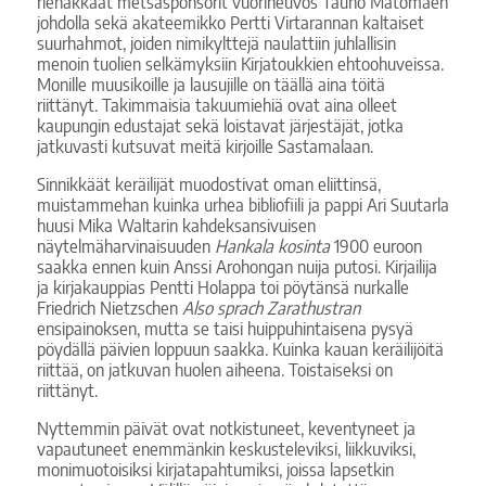
riehakkaat metsäsponsorit vuorineuvos Tauno Matomäen
johdolla sekä akateemikko Pertti Virtarannan kaltaiset
suurhahmot, joiden nimikylttejä naulattiin juhlallisin
menoin tuolien selkämyksiin Kirjatoukkien ehtoohuveissa.
Monille muusikoille ja lausujille on täällä aina töitä
riittänyt. Takimmaisia takuumiehiä ovat aina olleet
kaupungin edustajat sekä loistavat järjestäjät, jotka
jatkuvasti kutsuvat meitä kirjoille Sastamalaan.
Sinnikkäät keräilijät muodostivat oman eliittinsä,
muistammehan kuinka urhea bibliofiili ja pappi Ari Suutarla
huusi Mika Waltarin kahdeksansivuisen
näytelmäharvinaisuuden
Hankala kosinta
1900 euroon
saakka ennen kuin Anssi Arohongan nuija putosi. Kirjailija
ja kirjakauppias Pentti Holappa toi pöytänsä nurkalle
Friedrich Nietzschen
Also sprach Zarathustran
ensipainoksen, mutta se taisi huippuhintaisena pysyä
pöydällä päivien loppuun saakka. Kuinka kauan keräilijöitä
riittää, on jatkuvan huolen aiheena. Toistaiseksi on
riittänyt.
Nyttemmin päivät ovat notkistuneet, keventyneet ja
vapautuneet enemmänkin keskusteleviksi, liikkuviksi,
monimuotoisiksi kirjatapahtumiksi, joissa lapsetkin