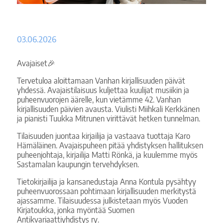
03.06.2026
Avajaiset🎉
Tervetuloa aloittamaan Vanhan kirjallisuuden päivät
yhdessä. Avajaistilaisuus kuljettaa kuulijat musiikin ja
puheenvuorojen äärelle, kun vietämme 42. Vanhan
kirjallisuuden päivien avausta. Viulisti Miihkali Kerkkänen
ja pianisti Tuukka Mitrunen virittävät hetken tunnelman.
Tilaisuuden juontaa kirjailija ja vastaava tuottaja Karo
Hämäläinen. Avajaispuheen pitää yhdistyksen hallituksen
puheenjohtaja, kirjailija Matti Rönkä, ja kuulemme myös
Sastamalan kaupungin tervehdyksen.
Tietokirjailija ja kansanedustaja Anna Kontula pysähtyy
puheenvuorossaan pohtimaan kirjallisuuden merkitystä
ajassamme. Tilaisuudessa julkistetaan myös Vuoden
Kirjatoukka, jonka myöntää Suomen
Antikvariaattiyhdistys ry.