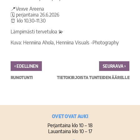
📍Vexve Areena
🗓️ perjantaina 26.6.2026
⏰ klo 10.30–11.30
Lämpimästi tervetuloa 💫
Kuva: Henniina Ahola, Henniina Visuals -Photography
‹
›
EDELLINEN
SEURAAVA
RUNOTUNTI
TIETOKIRJOISTA TUNTEIDEN ÄÄRELLE
Ovet ovat auki
Perjantaina klo 10 – 18
Lauantaina klo 10 – 17