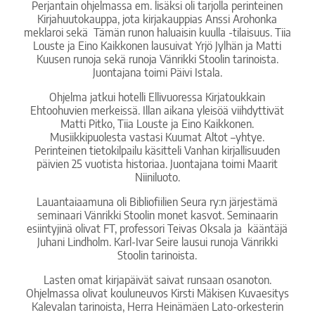
Perjantain ohjelmassa em. lisäksi oli tarjolla perinteinen
Kirjahuutokauppa, jota kirjakauppias Anssi Arohonka
meklaroi sekä Tämän runon haluaisin kuulla -tilaisuus. Tiia
Louste ja Eino Kaikkonen lausuivat Yrjö Jylhän ja Matti
Kuusen runoja sekä runoja Vänrikki Stoolin tarinoista.
Juontajana toimi Päivi Istala.
Ohjelma jatkui hotelli Ellivuoressa Kirjatoukkain
Ehtoohuvien merkeissä. Illan aikana yleisöä viihdyttivät
Matti Pitko, Tiia Louste ja Eino Kaikkonen.
Musiikkipuolesta vastasi Kuumat Altot –yhtye.
Perinteinen tietokilpailu käsitteli Vanhan kirjallisuuden
päivien 25 vuotista historiaa. Juontajana toimi Maarit
Niiniluoto.
Lauantaiaamuna oli Bibliofiilien Seura ry:n järjestämä
seminaari Vänrikki Stoolin monet kasvot. Seminaarin
esiintyjinä olivat FT, professori Teivas Oksala ja kääntäjä
Juhani Lindholm. Karl-Ivar Seire lausui runoja Vänrikki
Stoolin tarinoista.
Lasten omat kirjapäivät saivat runsaan osanoton.
Ohjelmassa olivat kouluneuvos Kirsti Mäkisen Kuvaesitys
Kalevalan tarinoista, Herra Heinämäen Lato-orkesterin