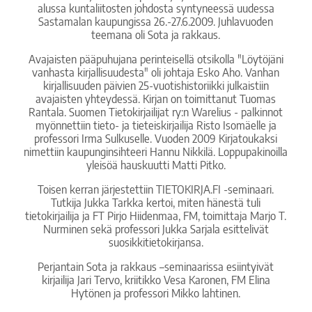
alussa kuntaliitosten johdosta syntyneessä uudessa
Sastamalan kaupungissa 26.-27.6.2009. Juhlavuoden
teemana oli Sota ja rakkaus.
Avajaisten pääpuhujana perinteisellä otsikolla "Löytöjäni
vanhasta kirjallisuudesta" oli johtaja Esko Aho. Vanhan
kirjallisuuden päivien 25-vuotishistoriikki julkaistiin
avajaisten yhteydessä. Kirjan on toimittanut Tuomas
Rantala. Suomen Tietokirjailijat ry:n Warelius - palkinnot
myönnettiin tieto- ja tieteiskirjailija Risto Isomäelle ja
professori Irma Sulkuselle. Vuoden 2009 Kirjatoukaksi
nimettiin kaupunginsihteeri Hannu Nikkilä. Loppupakinoilla
yleisöä hauskuutti Matti Pitko.
Toisen kerran järjestettiin TIETOKIRJA.FI -seminaari.
Tutkija Jukka Tarkka kertoi, miten hänestä tuli
tietokirjailija ja FT Pirjo Hiidenmaa, FM, toimittaja Marjo T.
Nurminen sekä professori Jukka Sarjala esittelivät
suosikkitietokirjansa.
Perjantain Sota ja rakkaus –seminaarissa esiintyivät
kirjailija Jari Tervo, kriitikko Vesa Karonen, FM Elina
Hytönen ja professori Mikko lahtinen.