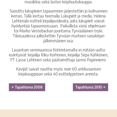
musiikkia sekä lasten kirjahuutokauppa.
Suosittu lukupiirien tapaaminen järjestettiin jo kolmannen
kerran. Tällä kertaa teemalla Lukupiirit ja media. Helena
Lehtimäki esitteli kirjailijavideoita, joita lukupiirit voivat
hyödyntää tapaamisissaan. Paikallista väriä ohjelmaan
toi Marko Vestebackan juontama Tyrvääläinen tryki.
Tilaisuudessa julkistettiin Tyrvään murteen sanakirjan
jälkimmäinen osa.
Lauantain seminaarissa Kotirintamalta ei mitään uutta
esiintyivät kirjailija Riku Korhonen, kirjailija Sirpa Kähkönen,
FT Lasse Lehtinen sekä päätoimittaja Jarmo Papinniemi.
Kävijät saivat nauttia myös noin 60 antikvaarisen
kirjakauppiaan sekä 40 esittelypisteen annista.
←
Tapahtuma 2008
Tapahtuma 2010
→