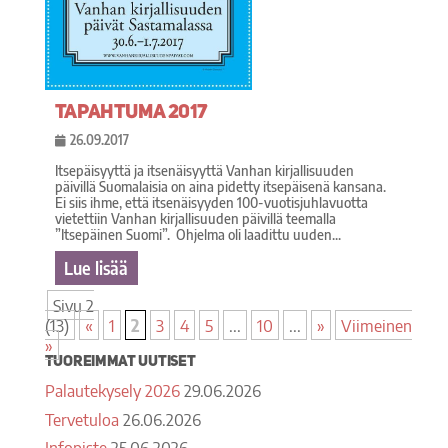
Tapahtuma 2017
26.09.2017
Itsepäisyyttä ja itsenäisyyttä Vanhan kirjallisuuden
päivillä Suomalaisia on aina pidetty itsepäisenä kansana.
Ei siis ihme, että itsenäisyyden 100-vuotisjuhlavuotta
vietettiin Vanhan kirjallisuuden päivillä teemalla
”Itsepäinen Suomi”. Ohjelma oli laadittu uuden...
Lue lisää
Sivu 2
(13)
«
1
2
3
4
5
...
10
...
»
Viimeinen
»
Tuoreimmat uutiset
Palautekysely 2026
29.06.2026
Tervetuloa
26.06.2026
Infopiste
25.06.2026