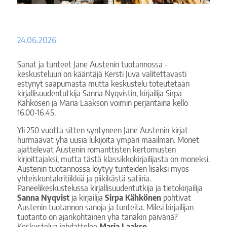
24.06.2026
Sanat ja tunteet Jane Austenin tuotannossa -
keskusteluun on kääntäjä Kersti Juva valitettavasti
estynyt saapumasta mutta keskustelu toteutetaan
kirjallisuudentutkija Sanna Nyqvistin, kirjailija Sirpa
Kähkösen ja Maria Laakson voimin perjantaina kello
16.00-16.45.
Yli 250 vuotta sitten syntyneen Jane Austenin kirjat
hurmaavat yhä uusia lukijoita ympäri maailman. Monet
ajattelevat Austenin romanttisten kertomusten
kirjoittajaksi, mutta tästä klassikkokirjailijasta on moneksi.
Austenin tuotannossa löytyy tunteiden lisäksi myös
yhteiskuntakritiikkiä ja piikikästä satiiria.
Paneelikeskustelussa kirjallisuudentutkija ja tietokirjailija
Sanna Nyqvist
ja kirjailija
Sirpa Kähkönen
pohtivat
Austenin tuotannon sanoja ja tunteita. Miksi kirjailijan
tuotanto on ajankohtainen yhä tänäkin päivänä?
Keskustelua johdattelee
Maria Laakso
.