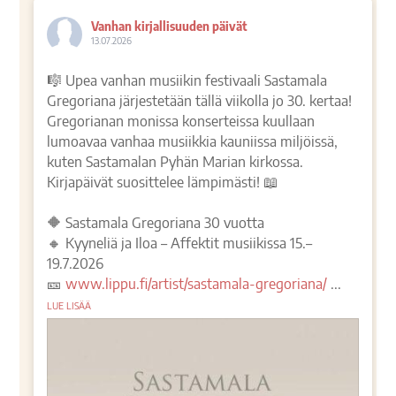
Vanhan kirjallisuuden päivät
13.07.2026
🎼 Upea vanhan musiikin festivaali Sastamala
Gregoriana järjestetään tällä viikolla jo 30. kertaa!
Gregorianan monissa konserteissa kuullaan
lumoavaa vanhaa musiikkia kauniissa miljöissä,
kuten Sastamalan Pyhän Marian kirkossa.
Kirjapäivät suosittelee lämpimästi! 📖
🔶 Sastamala Gregoriana 30 vuotta
🔸 Kyyneliä ja Iloa – Affektit musiikissa 15.–
19.7.2026
🎫
www.lippu.fi/artist/sastamala-gregoriana/
...
LUE LISÄÄ