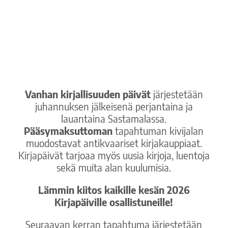
Vanhan kirjallisuuden päivät
järjestetään
juhannuksen jälkeisenä perjantaina ja
lauantaina Sastamalassa.
Pääsymaksuttoman
tapahtuman kivijalan
muodostavat antikvaariset kirjakauppiaat.
Kirjapäivät tarjoaa myös uusia kirjoja, luentoja
sekä muita alan kuulumisia.
Lämmin kiitos kaikille kesän 2026
Kirjapäiville osallistuneille!
Seuraavan kerran tapahtuma järjestetään