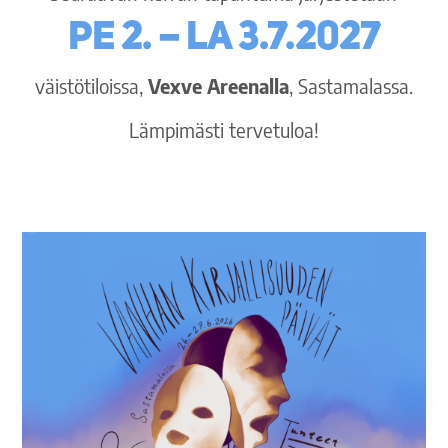
pe 2. – la 3.7.2027
väistötiloissa,
Vexve Areenalla
, Sastamalassa.
Lämpimästi tervetuloa!