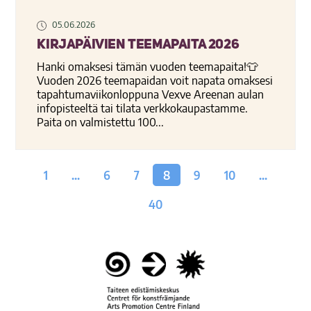
05.06.2026
Kirjapäivien teemapaita 2026
Hanki omaksesi tämän vuoden teemapaita!👕
Vuoden 2026 teemapaidan voit napata omaksesi
tapahtumaviikonloppuna Vexve Areenan aulan
infopisteeltä tai tilata verkkokaupastamme.
Paita on valmistettu 100...
1
…
6
7
8
9
10
…
40