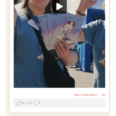
Katso Facebookissa
·
Jaa
42
1
1