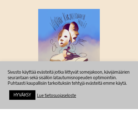
Sivusto käyttää evästeitä jotka liittyvät somejakoon, kävijämäärien
seurantaan sekä sisällön latautumisnopeuden optimointiin.
Tietosuojaseloste
Puhtaasti kaupallisiin tarkoituksiin tehtyjä evästeitä emme käytä.
HYVÄKSY
Lue tietosuojaseloste
Tilaa uutiskirje
Pysyt ajan tasalla tuoreimmista tapahtumaan
liittyvistä uutisista.
Sähköposti