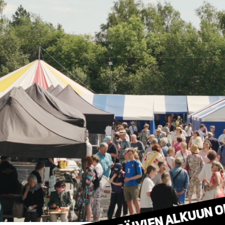
Kirjapäivien alkuun o