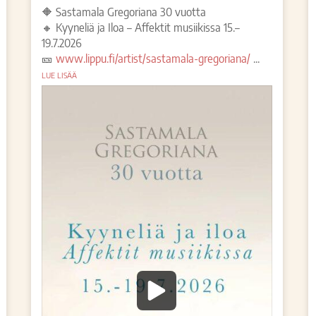
🔶 Sastamala Gregoriana 30 vuotta
🔸 Kyyneliä ja Iloa – Affektit musiikissa 15.–
19.7.2026
🎫
www.lippu.fi/artist/sastamala-gregoriana/
...
LUE LISÄÄ