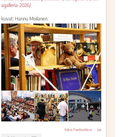
agalleria-2026/
kuvat: Hannu Moilanen
+1
Katso Facebookissa
·
Jaa