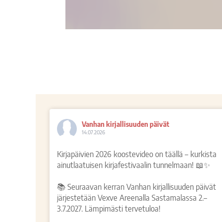
Vanhan kirjallisuuden päivät
14.07.2026
Kirjapäivien 2026 koostevideo on täällä – kurkista
ainutlaatuisen kirjafestivaalin tunnelmaan! 📖✨
📚 Seuraavan kerran Vanhan kirjallisuuden päivät
järjestetään Vexve Areenalla Sastamalassa 2.–
3.7.2027. Lämpimästi tervetuloa!