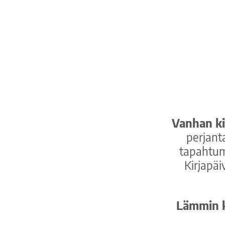
Vanhan ki
perjant
tapahtum
Kirjapäi
Lämmin ki