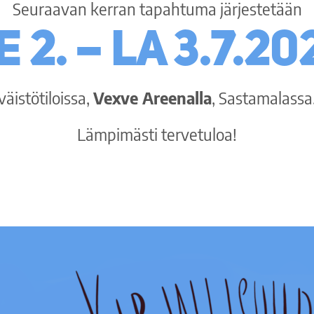
Seuraavan kerran tapahtuma järjestetään
e 2. – la 3.7.20
väistötiloissa,
Vexve Areenalla
, Sastamalassa
Lämpimästi tervetuloa!