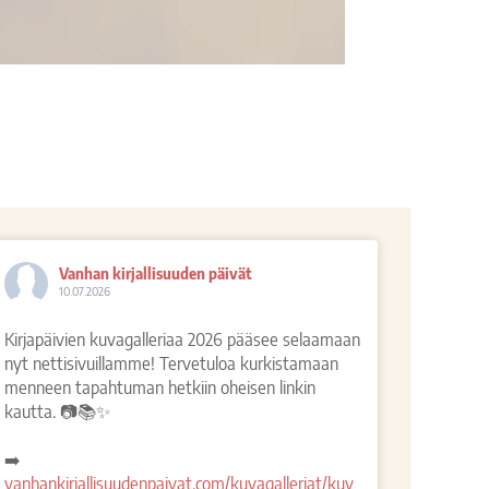
Vanhan kirjallisuuden päivät
10.07.2026
Kirjapäivien kuvagalleriaa 2026 pääsee selaamaan
nyt nettisivuillamme! Tervetuloa kurkistamaan
menneen tapahtuman hetkiin oheisen linkin
kautta. 📷📚✨
➡️
vanhankirjallisuudenpaivat.com/kuvagalleriat/kuv