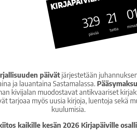
0
21
329
minuut
tuntia
päivää
rjallisuuden päivät
järjestetään juhannuksen
aina ja lauantaina Sastamalassa.
Pääsymaksu
an kivijalan muodostavat antikvaariset kirjak
vät tarjoaa myös uusia kirjoja, luentoja sekä m
kuulumisia.
itos kaikille kesän 2026 Kirjapäiville osalli