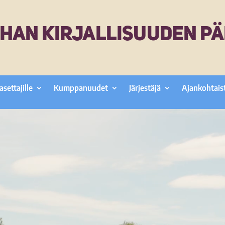
HAN KIRJALLISUUDEN PÄ
asettajille
Kumppanuudet
Järjestäjä
Ajankohtais