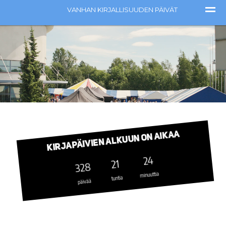
Videotoistin
Kirjapäivien alkuun on aikaa
24
21
328
minuuttia
tuntia
päivää