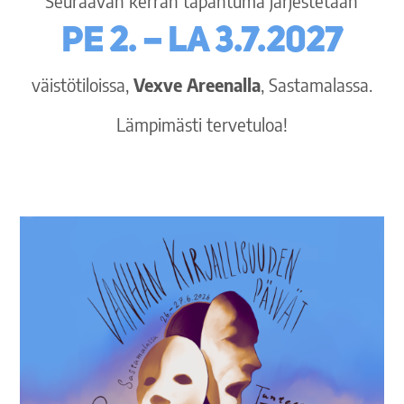
Seuraavan kerran tapahtuma järjestetään
pe 2. – la 3.7.2027
väistötiloissa,
Vexve Areenalla
, Sastamalassa.
Lämpimästi tervetuloa!