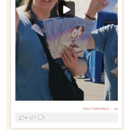
Katso Facebookissa
·
Jaa
42
1
1