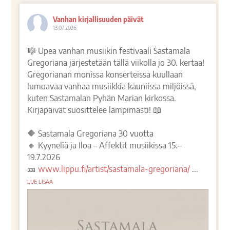
Vanhan kirjallisuuden päivät
13.07.2026
🎼 Upea vanhan musiikin festivaali Sastamala
Gregoriana järjestetään tällä viikolla jo 30. kertaa!
Gregorianan monissa konserteissa kuullaan
lumoavaa vanhaa musiikkia kauniissa miljöissä,
kuten Sastamalan Pyhän Marian kirkossa.
Kirjapäivät suosittelee lämpimästi! 📖
🔶 Sastamala Gregoriana 30 vuotta
🔸 Kyyneliä ja Iloa – Affektit musiikissa 15.–
19.7.2026
🎫
www.lippu.fi/artist/sastamala-gregoriana/
...
LUE LISÄÄ