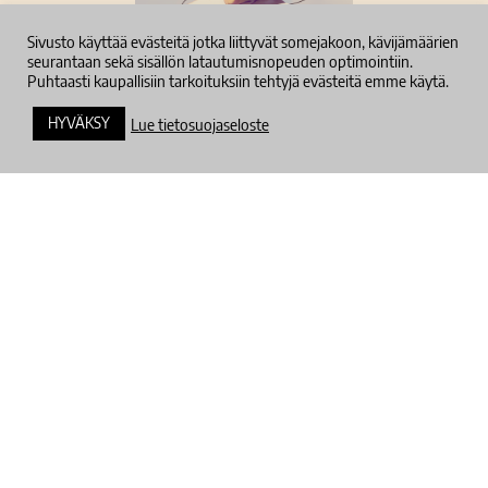
Sivusto käyttää evästeitä jotka liittyvät somejakoon, kävijämäärien
seurantaan sekä sisällön latautumisnopeuden optimointiin.
Puhtaasti kaupallisiin tarkoituksiin tehtyjä evästeitä emme käytä.
Tietosuojaseloste
HYVÄKSY
Lue tietosuojaseloste
Tilaa uutiskirje
Pysyt ajan tasalla tuoreimmista tapahtumaan
liittyvistä uutisista.
Sähköposti
Tilaa