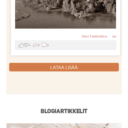
Katso Facebookissa
·
Jaa
4
0
0
LATAA LISÄÄ
Blogiartikkelit