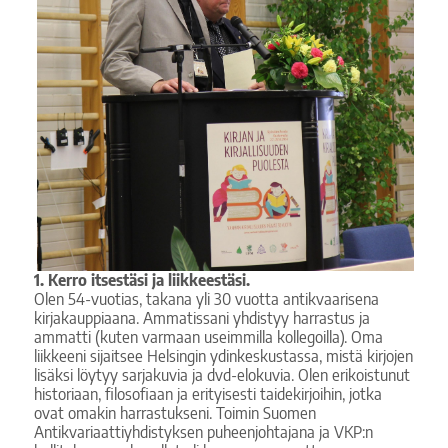
1. Kerro itsestäsi ja liikkeestäsi.
Olen 54-vuotias, takana yli 30 vuotta antikvaarisena
kirjakauppiaana. Ammatissani yhdistyy harrastus ja
ammatti (kuten varmaan useimmilla kollegoilla). Oma
liikkeeni sijaitsee Helsingin ydinkeskustassa, mistä kirjojen
lisäksi löytyy sarjakuvia ja dvd-elokuvia. Olen erikoistunut
historiaan, filosofiaan ja erityisesti taidekirjoihin, jotka
ovat omakin harrastukseni. Toimin Suomen
Antikvariaattiyhdistyksen puheenjohtajana ja VKP:n