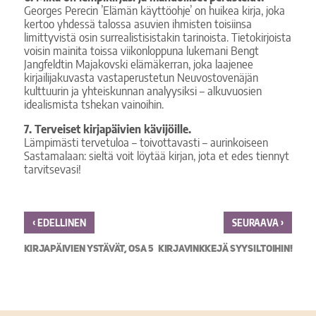
Georges Perecin ’Elämän käyttöohje’ on huikea kirja, joka
kertoo yhdessä talossa asuvien ihmisten toisiinsa
limittyvistä osin surrealistisistakin tarinoista. Tietokirjoista
voisin mainita toissa viikonloppuna lukemani Bengt
Jangfeldtin Majakovski elämäkerran, joka laajenee
kirjailijakuvasta vastaperustetun Neuvostovenäjän
kulttuurin ja yhteiskunnan analyysiksi – alkuvuosien
idealismista tshekan vainoihin.
7. Terveiset kirjapäivien kävijöille.
Lämpimästi tervetuloa – toivottavasti – aurinkoiseen
Sastamalaan: sieltä voit löytää kirjan, jota et edes tiennyt
tarvitsevasi!
‹
›
EDELLINEN
SEURAAVA
KIRJAPÄIVIEN YSTÄVÄT, OSA 5
KIRJAVINKKEJÄ SYYSILTOIHIN!