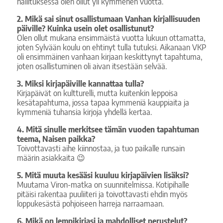
hallituksessa olen ollut yli kymmenen vuotta.
2. Mikä sai sinut osallistumaan Vanhan kirjallisuuden
päiville? Kuinka usein olet osallistunut?
Olen ollut mukana ensimmäistä vuotta lukuun ottamatta,
joten Sylvään koulu on ehtinyt tulla tutuksi. Aikanaan VKP
oli ensimmäinen vanhaan kirjaan keskittynyt tapahtuma,
joten osallistuminen oli aivan itsestään selvää.
3. Miksi kirjapäiville kannattaa tulla?
Kirjapäivät on kultturelli, mutta kuitenkin leppoisa
kesätapahtuma, jossa tapaa kymmeniä kauppiaita ja
kymmeniä tuhansia kirjoja yhdellä kertaa.
4. Mitä sinulle merkitsee tämän vuoden tapahtuman
teema, Naisen paikka?
Toivottavasti aihe kiinnostaa, ja tuo paikalle runsain
määrin asiakkaita 😉
5. Mitä muuta kesääsi kuuluu kirjapäivien lisäksi?
Muutama Viron-matka on suunnitelmissa. Kotipihalle
pitäisi rakentaa puuliiteri ja toivottavasti ehdin myös
loppukesästä pohjoiseen harreja narraamaan.
6. Mikä on lempikirjasi ja mahdolliset perustelut?