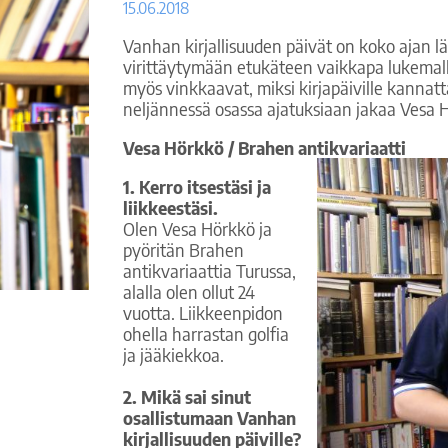
15.06.2018
Vanhan kirjallisuuden päivät on koko ajan 
virittäytymään etukäteen vaikkapa lukemall
myös vinkkaavat, miksi kirjapäiville kannatt
neljännessä osassa ajatuksiaan jakaa Vesa 
Vesa Hörkkö / Brahen antikvariaatti
1. Kerro itsestäsi ja
liikkeestäsi.
Olen Vesa Hörkkö ja
pyöritän Brahen
antikvariaattia Turussa,
alalla olen ollut 24
vuotta. Liikkeenpidon
ohella harrastan golfia
ja jääkiekkoa.
2.
Mikä sai sinut
osallistumaan Vanhan
kirjallisuuden päiville?