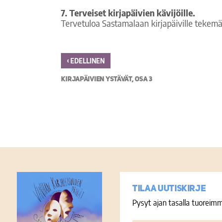
7.
Terveiset kirjapäivien kävijöille.
Tervetuloa Sastamalaan kirjapäiville tekemä
‹
EDELLINEN
KIRJAPÄIVIEN YSTÄVÄT, OSA 3
Tilaa uutiskirje
Pysyt ajan tasalla tuoreimm