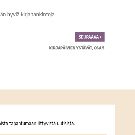
än hyviä kirjahankintoja.
›
SEURAAVA
KIRJAPÄIVIEN YSTÄVÄT, OSA 5
ista tapahtumaan liittyvistä uutisista.