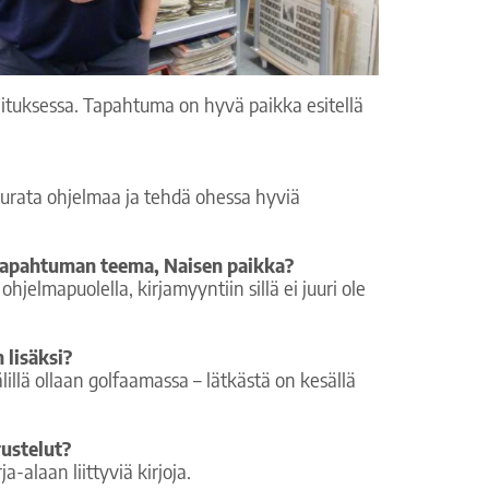
llituksessa. Tapahtuma on hyvä paikka esitellä
seurata ohjelmaa ja tehdä ohessa hyviä
tapahtuman teema, Naisen paikka?
jelmapuolella, kirjamyyntiin sillä ei juuri ole
 lisäksi?
lillä ollaan golfaamassa – lätkästä on kesällä
rustelut?
a-alaan liittyviä kirjoja.