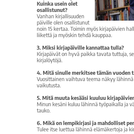
Kuinka usein olet
osallistunut?
Vanhan kirjallisuuden
päiville olen osallistunut
noin 15 kertaa. Toimin myös kirjapäivien ha
liikettä ja myöskin tehdä kauppaa.
3.
Miksi kirjapäiville kannattaa tulla?
Kirjapäivät on hyvä paikka tavata tuttuja, 
kirjalöytöjä.
4.
Mitä sinulle merkitsee tämän vuoden 
Vuosittainen vaihtuva teema näkyy lähinnä oh
vaikutusta.
5.
Mitä muuta kesääsi kuuluu kirjapäivien
Minun kesäni kuluu lähinnä työpaikalla ja vä
tauko.
6.
Mikä on lempikirjasi ja mahdolliset pe
Tulee itse luettua lähinnä elämäkertoja ja kirj