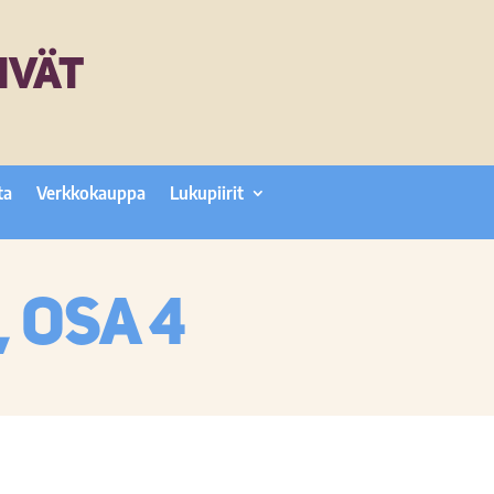
IVÄT
ta
Verkkokauppa
Lukupiirit
 osa 4