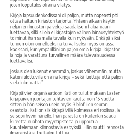
joten lopputulos oli aina yllätys.
Kirjoja lapsuudenkodissani oli paljon, mutta nopeasti piti
ottaa haltuun kirjaston tarjonta. Yhteen aikaan käytin
neljän eri kirjaston palveluja saadakseni haluamaani
luettavaa, sillä silloin ei kirjastojen välinen lainausyhteistyö
toiminut ihan samalla tavalla kuin nykyään. Ehkäpä siksi
tunnen oloni onnelliseksi ja turvalliseksi myös omassa
kodissani, kun ympärilläni on paljon omia kirjoja, kirjaston
lainoja ja varattuna turvallinen määrä tulevaisuudessa
luettavaksi.
Joskus olen lukenut enemmän, joskus vähemmän, mutta
käteni ulottuvilla on aina kirjoja – sekä luettuja että paljon
vielä lukematta.”
Kirjapäivien organisaatioon Kati on tullut mukaan Lasten
kirjapäivien juontajan tehtävien kautta noin 15 vuotta
sitten ja hän seisoo usein myös Bibliofiilien seuran
osastolla. Kati on siis kirjapäivillä kolmessa eri roolissa, ja
se sopii hyvin hänelle. Ihan parasta on kuitenkin saada
kiireettä nuohota myyntipisteitä ja uppoutua
kuuntelemaan kiinnostavia esityksiä. Hän nauttii rennosta
ilmapiiristä ja treffailee tuttuja.