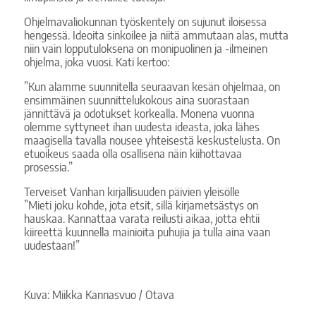
Ohjelmavaliokunnan työskentely on sujunut iloisessa
hengessä. Ideoita sinkoilee ja niitä ammutaan alas, mutta
niin vain lopputuloksena on monipuolinen ja -ilmeinen
ohjelma, joka vuosi. Kati kertoo:
”Kun alamme suunnitella seuraavan kesän ohjelmaa, on
ensimmäinen suunnittelukokous aina suorastaan
jännittävä ja odotukset korkealla. Monena vuonna
olemme syttyneet ihan uudesta ideasta, joka lähes
maagisella tavalla nousee yhteisestä keskustelusta. On
etuoikeus saada olla osallisena näin kiihottavaa
prosessia.”
Terveiset Vanhan kirjallisuuden päivien yleisölle
”Mieti joku kohde, jota etsit, sillä kirjametsästys on
hauskaa. Kannattaa varata reilusti aikaa, jotta ehtii
kiireettä kuunnella mainioita puhujia ja tulla aina vaan
uudestaan!”
Kuva: Miikka Kannasvuo / Otava