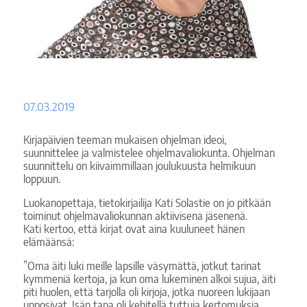
07.03.2019
Kirjapäivien teeman mukaisen ohjelman ideoi,
suunnittelee ja valmistelee ohjelmavaliokunta. Ohjelman
suunnittelu on kiivaimmillaan joulukuusta helmikuun
loppuun.
Luokanopettaja, tietokirjailija Kati Solastie on jo pitkään
toiminut ohjelmavaliokunnan aktiivisena jäsenenä.
Kati kertoo, että kirjat ovat aina kuuluneet hänen
elämäänsä:
”Oma äiti luki meille lapsille väsymättä, jotkut tarinat
kymmeniä kertoja, ja kun oma lukeminen alkoi sujua, äiti
piti huolen, että tarjolla oli kirjoja, jotka nuoreen lukijaan
upposivat. Isän tapa oli kehitellä tuttuja kertomuksia,