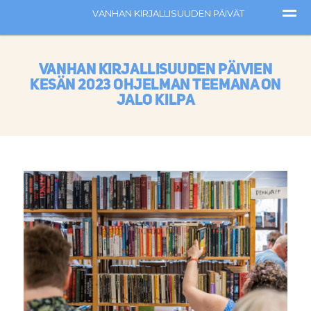
Vanhan kirjallisuuden päivien
kesän 2023 ohjelman teemana on
Jalo kilpa