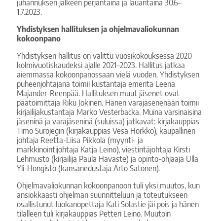
juhannuksen jälkeen perjantaina ja lauantaina 30.6–
1.7.2023.
Yhdistyksen hallituksen ja ohjelmavaliokunnan
kokoonpano
Yhdistyksen hallitus on valittu vuosikokouksessa 2020
kolmivuotiskaudeksi ajalle 2021–2023. Hallitus jatkaa
aiemmassa kokoonpanossaan vielä vuoden. Yhdistyksen
puheenjohtajana toimii kustantaja emerita Leena
Majander-Reenpää. Hallituksen muut jäsenet ovat
päätoimittaja Riku Jokinen. Hänen varajäsenenään toimii
kirjailijakustantaja Marko Vesterbacka. Muina varsinaisina
jäseninä ja varajäseninä (suluissa) jatkavat: kirjakauppias
Timo Surojegin (kirjakauppias Vesa Hörkkö), kaupallinen
johtaja Reetta-Liisa Pikkola (myynti- ja
markkinointijohtaja Katja Leino), viestintäjohtaja Kirsti
Lehmusto (kirjailija Paula Havaste) ja opinto-ohjaaja Ulla
Yli-Hongisto (kansanedustaja Arto Satonen).
Ohjelmavaliokunnan kokoonpanoon tuli yksi muutos, kun
ansiokkaasti ohjelman suunnitteluun ja toteutukseen
osallistunut luokanopettaja Kati Solastie jäi pois ja hänen
tilalleen tuli kirjakauppias Petteri Leino. Muutoin