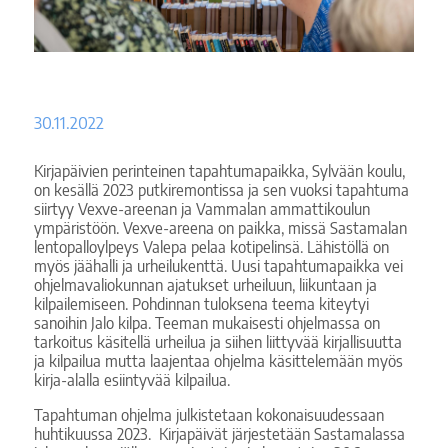
30.11.2022
Kirjapäivien perinteinen tapahtumapaikka, Sylvään koulu,
on kesällä 2023 putkiremontissa ja sen vuoksi tapahtuma
siirtyy Vexve-areenan ja Vammalan ammattikoulun
ympäristöön. Vexve-areena on paikka, missä Sastamalan
lentopalloylpeys Valepa pelaa kotipelinsä. Lähistöllä on
myös jäähalli ja urheilukenttä. Uusi tapahtumapaikka vei
ohjelmavaliokunnan ajatukset urheiluun, liikuntaan ja
kilpailemiseen. Pohdinnan tuloksena teema kiteytyi
sanoihin Jalo kilpa. Teeman mukaisesti ohjelmassa on
tarkoitus käsitellä urheilua ja siihen liittyvää kirjallisuutta
ja kilpailua mutta laajentaa ohjelma käsittelemään myös
kirja-alalla esiintyvää kilpailua.
Tapahtuman ohjelma julkistetaan kokonaisuudessaan
huhtikuussa 2023. Kirjapäivät järjestetään Sastamalassa