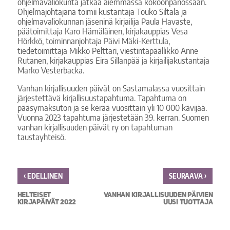
ohjelmavaliokunta jatkaa aiemmassa kokoonpanossaan.
Ohjelmajohtajana toimii kustantaja Touko Siltala ja
ohjelmavaliokunnan jäseninä kirjailija Paula Havaste,
päätoimittaja Karo Hämäläinen, kirjakauppias Vesa
Hörkkö, toiminnanjohtaja Päivi Mäki-Kerttula,
tiedetoimittaja Mikko Pelttari, viestintäpäällikkö Anne
Rutanen, kirjakauppias Eira Sillanpää ja kirjailijakustantaja
Marko Vesterbacka.
Vanhan kirjallisuuden päivät on Sastamalassa vuosittain
järjestettävä kirjallisuustapahtuma. Tapahtuma on
pääsymaksuton ja se kerää vuosittain yli 10 000 kävijää.
Vuonna 2023 tapahtuma järjestetään 39. kerran. Suomen
vanhan kirjallisuuden päivät ry on tapahtuman
taustayhteisö.
‹
›
EDELLINEN
SEURAAVA
HELTEISET
VANHAN KIRJALLISUUDEN PÄIVIEN
KIRJAPÄIVÄT 2022
UUSI TUOTTAJA