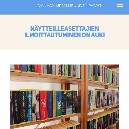
Näytteilleasettajien
ilmoittautuminen on auki