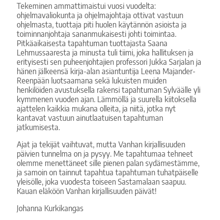
Tekeminen ammattimaistui vuosi vuodelta:
ohjelmavaliokunta ja ohjelmajohtaja ottivat vastuun
ohjelmasta, tuottaja piti huolen käytännön asioista ja
toiminnanjohtaja sananmukaisesti johti toimintaa.
Pitkäaikaisesta tapahtuman tuottajasta Saana
Lehmussaaresta ja minusta tuli tiimi, joka hallituksen ja
erityisesti sen puheenjohtajien professori Jukka Sarjalan ja
hänen jälkeensä kirja-alan asiantuntija Leena Majander-
Reenpään luotsaamana sekä lukuisten muiden
henkilöiden avustuksella rakensi tapahtuman Sylväälle yli
kymmenen vuoden ajan. Lämmöllä ja suurella kiitoksella
ajattelen kaikkia mukana olleita, ja niitä, jotka nyt
kantavat vastuun ainutlaatuisen tapahtuman
jatkumisesta.
Ajat ja tekijät vaihtuvat, mutta Vanhan kirjallisuuden
päivien tunnelma on ja pysyy. Me tapahtumaa tehneet
olemme menettäneet sille pienen palan sydämestämme,
ja samoin on tainnut tapahtua tapahtuman tuhatpäiselle
yleisölle, joka vuodesta toiseen Sastamalaan saapuu.
Kauan eläköön Vanhan kirjallisuuden päivät!
Johanna Kurkikangas