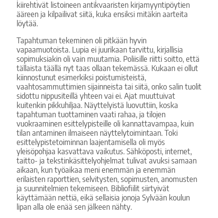
kiirehtivät listoineen antikvaaristen kirjamyyntipöytien
ääreen ja kilpailivat siitä, kuka ensiksi mitäkin aarteita
löytää.
Tapahtuman tekeminen oli pitkään hyvin
vapaamuotoista. Lupia ei juurikaan tarvittu, kirjallisia
sopimuksiakin oli vain muutamia. Poliisille riitti soitto, että
tällaista täällä nyt taas ollaan tekemässä. Kukaan ei ollut
kiinnostunut esimerkiksi poistumisteistä,
vaahtosammuttimien sijainneista tai siitä, onko salin tuolit
sidottu nippusiteillä yhteen vai ei. Ajat muuttuivat
kuitenkin pikkuhiljaa. Näyttelyistä luovuttiin, koska
tapahtuman tuottaminen vaati rahaa, ja tilojen
vuokraaminen esittelypisteille oli kannattavampaa, kuin
tilan antaminen ilmaiseen näyttelytoimintaan. Toki
esittelypistetoiminnan laajentamisella oli myös
yleisöpohjaa kasvattava vaikutus. Sähköposti, internet,
taitto- ja tekstinkäsittelyohjelmat tulivat avuksi samaan
aikaan, kun työaikaa meni enemmän ja enemmän
erilaisten raporttien, selvitysten, sopimusten, anomusten
ja suunnitelmien tekemiseen. Bibliofiilit siirtyivät
käyttämään nettiä, eikä sellaisia jonoja Sylvään koulun
lipan alla ole enää sen jälkeen nähty.