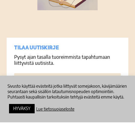
Tietosuojaseloste
Tilaa uutiskirje
Pysyt ajan tasalla tuoreimmista tapahtumaan
liittyvistä uutisista.
Sähköposti
Sivusto käyttää evästeitä jotka liittyvät somejakoon, kävijämäärien
seurantaan sekä sisällön latautumisnopeuden optimointiin.
Puhtaasti kaupallisiin tarkoituksiin tehtyjä evästeitä emme käytä.
Tilaa
HYVÄKSY
Lue tietosuojaseloste
Hosting:
Seravo
Design:
Juha Kurkikangas