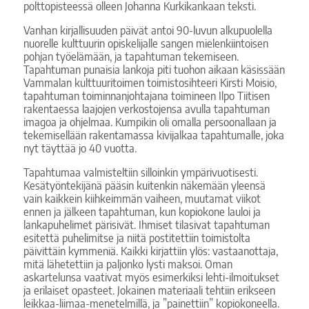
polttopisteessä olleen Johanna Kurkikankaan teksti.
Vanhan kirjallisuuden päivät antoi 90-luvun alkupuolella
nuorelle kulttuurin opiskelijalle sangen mielenkiintoisen
pohjan työelämään, ja tapahtuman tekemiseen.
Tapahtuman punaisia lankoja piti tuohon aikaan käsissään
Vammalan kulttuuritoimen toimistosihteeri Kirsti Moisio,
tapahtuman toiminnanjohtajana toimineen Ilpo Tiitisen
rakentaessa laajojen verkostojensa avulla tapahtuman
imagoa ja ohjelmaa. Kumpikin oli omalla persoonallaan ja
tekemisellään rakentamassa kivijalkaa tapahtumalle, joka
nyt täyttää jo 40 vuotta.
Tapahtumaa valmisteltiin silloinkin ympärivuotisesti.
Kesätyöntekijänä pääsin kuitenkin näkemään yleensä
vain kaikkein kiihkeimmän vaiheen, muutamat viikot
ennen ja jälkeen tapahtuman, kun kopiokone lauloi ja
lankapuhelimet pärisivät. Ihmiset tilasivat tapahtuman
esitettä puhelimitse ja niitä postitettiin toimistolta
päivittäin kymmeniä. Kaikki kirjattiin ylös: vastaanottaja,
mitä lähetettiin ja paljonko lysti maksoi. Oman
askartelunsa vaativat myös esimerkiksi lehti-ilmoitukset
ja erilaiset opasteet. Jokainen materiaali tehtiin erikseen
leikkaa-liimaa-menetelmillä, ja ”painettiin” kopiokoneella.