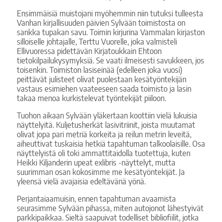
Ensimmäisiä muistojani myöhemmin niin tutuksi tulleesta
Vanhan kirjallisuuden päivien Sylvään toimistosta on
sankka tupakan savu. Toimin kirjurina Vammalan kirjaston
silloiselle johtajalle, Terttu Vuorelle, joka valmisteli
Ellivuoressa pidettävän Kirjatoukkain Ehtoon
tietokilpailukysymyksiä. Se vaati ilmeisesti savukkeen, jos
toisenkin. Toimiston lasiseinää (edelleen joka vuosi)
peittävät julisteet olivat puolestaan kesätyöntekijän
vastaus esimiehen vaateeseen saada toimisto ja lasin
takaa menoa kurkistelevat työntekijät piiloon.
Tuohon aikaan Sylvään yläkertaan koottiin vielä lukuisia
näyttelyitä. Kuljetusherkät lasivitriinit, joista muutamat
olivat jopa pari metriä korkeita ja reilun metrin leveitä,
aiheuttivat tuskaisia hetkiä tapahtuman talkoolaisille. Osa
näyttelyistä oli toki ammattitaidolla tuotettuja, kuten
Heikki Kiljanderin upeat exlibris -näyttelyt, mutta
suurimman osan kokosimme me kesätyöntekijät. Ja
yleensä vielä avajaisia edeltävänä yönä.
Perjantaiaamuisin, ennen tapahtuman avaamista
seurasimme Sylvään pihassa, miten autojonot lähestyivät
parkkipaikkaa. Sieltä saapuivat todelliset bibliofiilit, jotka