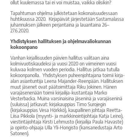
ollut kuulemassa tai ei voi muistaa, vaikka olisikin?
Tapahtuman ohjelma julkistetaan kokonaisuudessaan
huhtikuussa 2020. Kirjapäivät järjestetään Sastamalassa
juhannuksen jälkeen perjantaina ja lauantaina 26–
27.6.2020.
Yhdistyksen hallituksen ja ohjelmavaliokunnan
kokoonpano
Vanhan kirjallisuuden päivien hallitus valitaan aina
kolmivuotiskaudeksi ja vuosi 2020 on viimeinen vuosi
kuluvaa kolmen vuoden periodia. Hallitus jatkaa tutulla
kokoonpanolla. Yhdistyksen puheenjohtajana toimii kirja-
alan asiantuntija Leena Majander-Reenpään. Hallituksen
muut jäsenet ovat päätoimittaja Riku Jokinen. Hänen
varajäsenenään toimii kirjailija-kustantaja Marko
Vesterbacka. Muina varsinaisina jäseninä ja varajäseninä
(suluissa) jatkavat: kirjakauppias Timo Surojegin
(kirjakauppias Vesa Hörkkö), kaupallinen johtaja Reetta-
Liisa Pikkola (myynti- ja markkinointijohtaja Katja Leino),
viestintäjohtaja Kirsti Lehmusto (kirjailija Paula Havaste)
ja opinto-ohjaaja Ulla Yli-Hongisto (kansanedustaja Arto
Satonen).