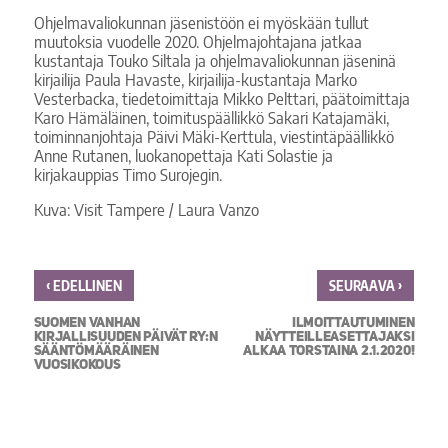
Ohjelmavaliokunnan jäsenistöön ei myöskään tullut
muutoksia vuodelle 2020. Ohjelmajohtajana jatkaa
kustantaja Touko Siltala ja ohjelmavaliokunnan jäseninä
kirjailija Paula Havaste, kirjailija-kustantaja Marko
Vesterbacka, tiedetoimittaja Mikko Pelttari, päätoimittaja
Karo Hämäläinen, toimituspäällikkö Sakari Katajamäki,
toiminnanjohtaja Päivi Mäki-Kerttula, viestintäpäällikkö
Anne Rutanen, luokanopettaja Kati Solastie ja
kirjakauppias Timo Surojegin.
Kuva: Visit Tampere / Laura Vanzo
‹
›
EDELLINEN
SEURAAVA
SUOMEN VANHAN
ILMOITTAUTUMINEN
KIRJALLISUUDEN PÄIVÄT RY:N
NÄYTTEILLEASETTAJAKSI
SÄÄNTÖMÄÄRÄINEN
ALKAA TORSTAINA 2.1.2020!
VUOSIKOKOUS