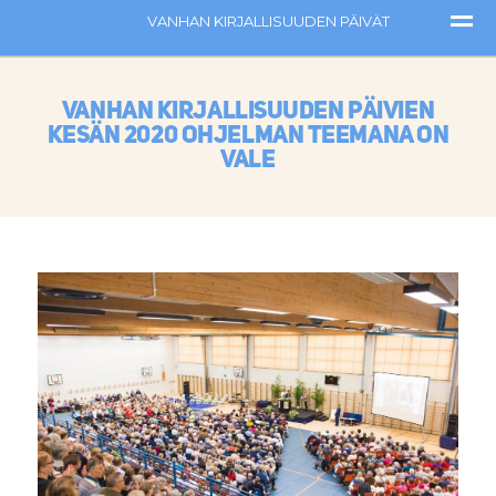
Vanhan kirjallisuuden päivien
kesän 2020 ohjelman teemana on
Vale