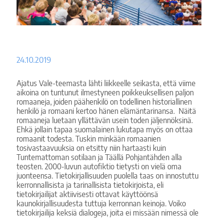
24.10.2019
Ajatus Vale-teemasta lähti liikkeelle seikasta, että viime
aikoina on tuntunut ilmestyneen poikkeuksellisen paljon
romaaneja, joiden päähenkilö on todellinen historiallinen
henkilö ja romaani kertoo hänen elämäntarinansa. Näitä
romaaneja luetaan yllättävän usein toden jäljennöksinä.
Ehkä jollain tapaa suomalainen lukutapa myös on ottaa
romaanit todesta. Tuskin minkään romaanien
tosivastaavuuksia on etsitty niin hartaasti kuin
Tuntemattoman sotilaan ja Täällä Pohjantähden alla
teosten. 2000-luvun autofiktio tietysti on vielä oma
juonteensa. Tietokirjallisuuden puolella taas on innostuttu
kerronnallisista ja tarinallisista tietokirjoista, eli
tietokirjailijat aktiivisesti ottavat käyttöönsä
kaunokirjallisuudesta tuttuja kerronnan keinoja. Voiko
tietokirjailija keksiä dialogeja, joita ei missään nimessä ole