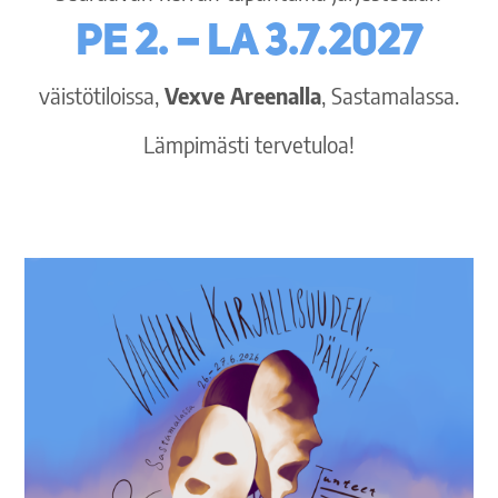
pe 2. – la 3.7.2027
väistötiloissa,
Vexve Areenalla
, Sastamalassa.
Lämpimästi tervetuloa!