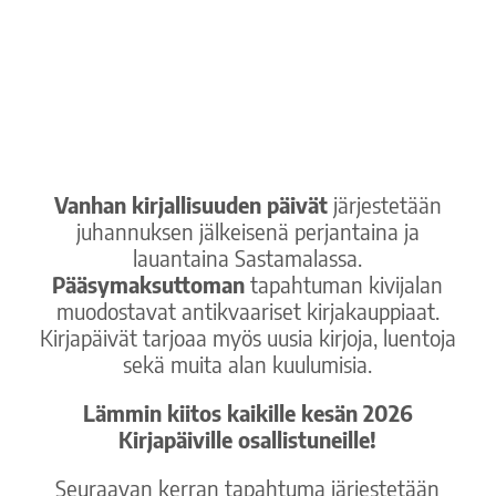
Vanhan kirjallisuuden päivät
järjestetään
juhannuksen jälkeisenä perjantaina ja
lauantaina Sastamalassa.
Pääsymaksuttoman
tapahtuman kivijalan
muodostavat antikvaariset kirjakauppiaat.
Kirjapäivät tarjoaa myös uusia kirjoja, luentoja
sekä muita alan kuulumisia.
Lämmin kiitos kaikille kesän 2026
Kirjapäiville osallistuneille!
Seuraavan kerran tapahtuma järjestetään