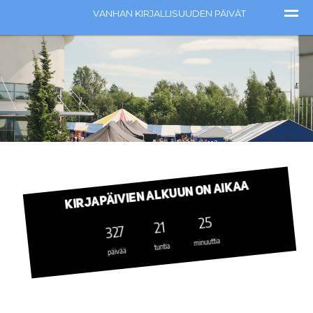
Videotoistin
Kirjapäivien alkuun on aikaa
25
21
327
minuuttia
tuntia
päivää