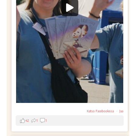
Katso Facebookissa
·
Jaa
42
1
1