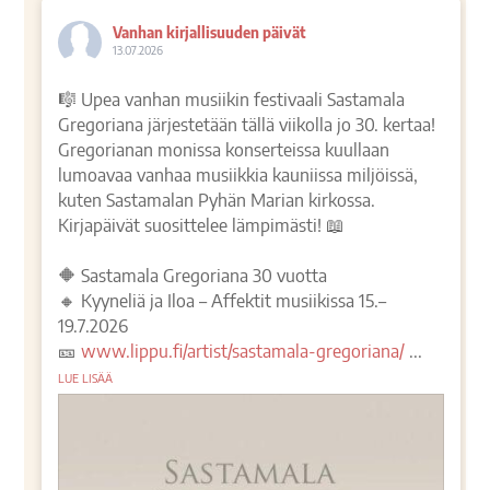
Vanhan kirjallisuuden päivät
13.07.2026
🎼 Upea vanhan musiikin festivaali Sastamala
Gregoriana järjestetään tällä viikolla jo 30. kertaa!
Gregorianan monissa konserteissa kuullaan
lumoavaa vanhaa musiikkia kauniissa miljöissä,
kuten Sastamalan Pyhän Marian kirkossa.
Kirjapäivät suosittelee lämpimästi! 📖
🔶 Sastamala Gregoriana 30 vuotta
🔸 Kyyneliä ja Iloa – Affektit musiikissa 15.–
19.7.2026
🎫
www.lippu.fi/artist/sastamala-gregoriana/
...
LUE LISÄÄ