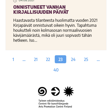
04.08.2021
Onnistuneet Vanhan
kirjallisuuden päivät
Haastavasta tilanteesta huolimatta vuoden 2021
Kirjapäivät onnistuivat oikein hyvin. Tapahtuma
houkutteli noin kolmasosan normaalivuosien
kävijämäärästä, mikä oli juuri sopivasti tähän
hetkeen. Iso...
1
…
21
22
23
24
25
…
40