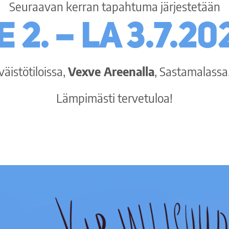
Seuraavan kerran tapahtuma järjestetään
e 2. – la 3.7.20
väistötiloissa,
Vexve Areenalla
, Sastamalassa
Lämpimästi tervetuloa!