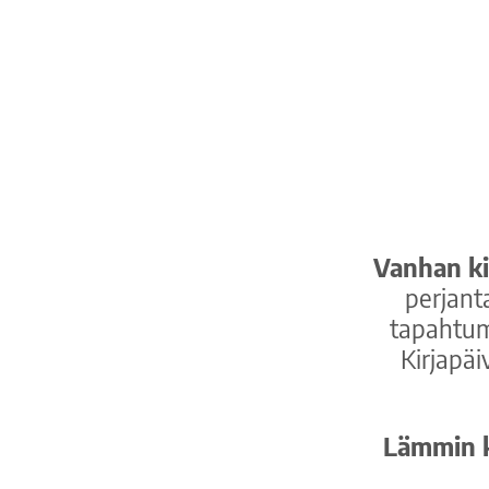
Vanhan ki
perjant
tapahtum
Kirjapäi
Lämmin ki