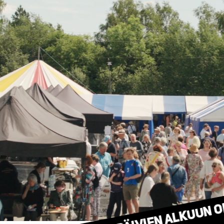
Kirjapäivien alkuun o