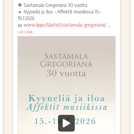
🔶 Sastamala Gregoriana 30 vuotta
🔸 Kyyneliä ja Iloa – Affektit musiikissa 15.–
19.7.2026
🎫
www.lippu.fi/artist/sastamala-gregoriana/
...
LUE LISÄÄ