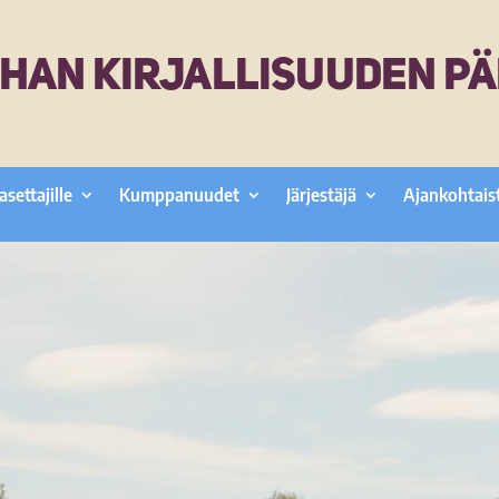
HAN KIRJALLISUUDEN PÄ
asettajille
Kumppanuudet
Järjestäjä
Ajankohtais