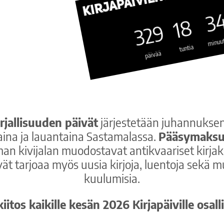
3
18
329
minuut
tuntia
päivää
rjallisuuden päivät
järjestetään juhannuksen
aina ja lauantaina Sastamalassa.
Pääsymaksu
an kivijalan muodostavat antikvaariset kirjak
vät tarjoaa myös uusia kirjoja, luentoja sekä m
kuulumisia.
itos kaikille kesän 2026 Kirjapäiville osalli