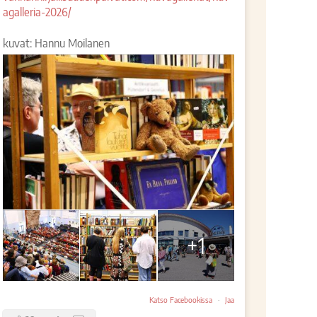
agalleria-2026/
kuvat: Hannu Moilanen
+1
Katso Facebookissa
·
Jaa