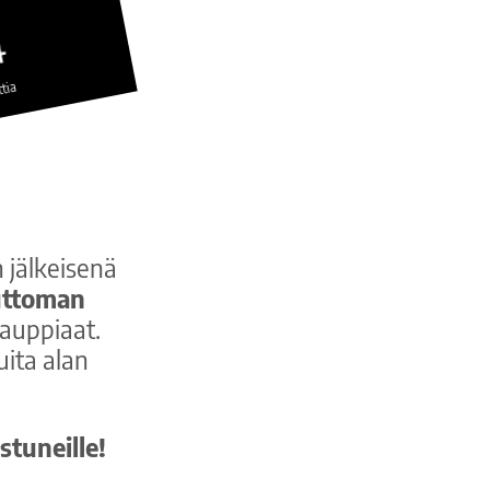
4
tia
 jälkeisenä
ttoman
auppiaat.
uita alan
stuneille!