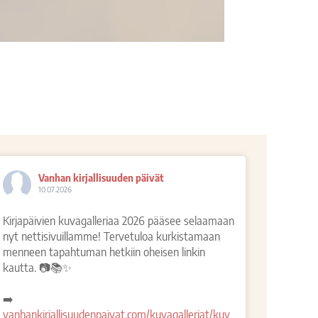
Vanhan kirjallisuuden päivät
10.07.2026
Kirjapäivien kuvagalleriaa 2026 pääsee selaamaan
nyt nettisivuillamme! Tervetuloa kurkistamaan
menneen tapahtuman hetkiin oheisen linkin
kautta. 📷📚✨
➡️
vanhankirjallisuudenpaivat.com/kuvagalleriat/kuv