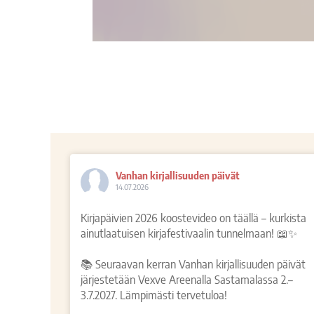
Vanhan kirjallisuuden päivät
14.07.2026
Kirjapäivien 2026 koostevideo on täällä – kurkista
ainutlaatuisen kirjafestivaalin tunnelmaan! 📖✨
📚 Seuraavan kerran Vanhan kirjallisuuden päivät
järjestetään Vexve Areenalla Sastamalassa 2.–
3.7.2027. Lämpimästi tervetuloa!