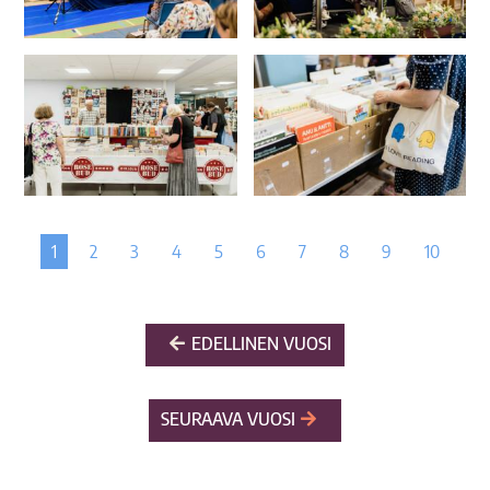
1
2
3
4
5
6
7
8
9
10
EDELLINEN VUOSI
SEURAAVA VUOSI